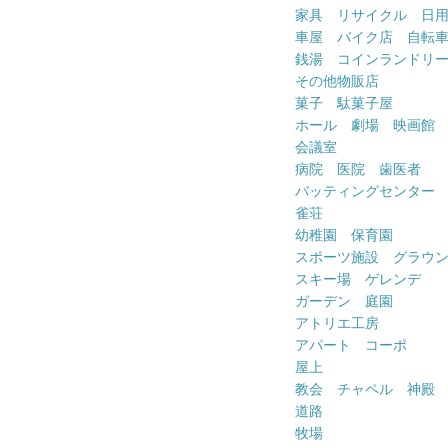
家具 リサイクル 日
車屋 バイク店 自転
銭湯 コインランドリ
その他物販店
菓子 駄菓子屋
ホール 劇場 映画館
会議室
病院 医院 歯医者
バッティングセンター
雀荘
幼稚園 保育園
スポーツ施設 グラウ
スキー場 ゲレンデ
ガーデン 庭園
アトリエ工房
アパート コーポ
屋上
教会 チャペル 神殿
道路
牧場