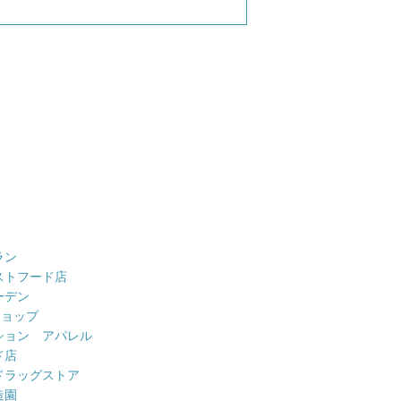
ラン
ストフード店
ーデン
ショップ
ション アパレル
ド店
ドラッグストア
造園