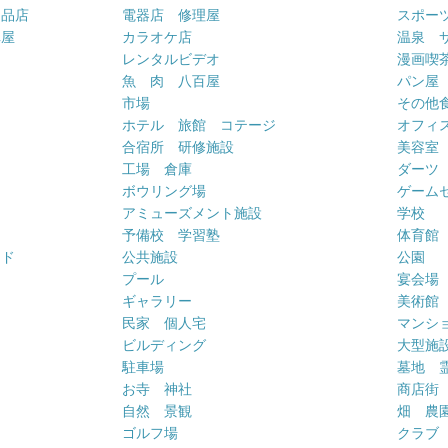
用品店
電器店 修理屋
スポー
車屋
カラオケ店
温泉 
ー
レンタルビデオ
漫画喫
魚 肉 八百屋
パン屋
市場
その他
ホテル 旅館 コテージ
オフィス
合宿所 研修施設
美容室
工場 倉庫
ダーツ
ボウリング場
ゲーム
アミューズメント施設
学校
予備校 学習塾
体育館
ンド
公共施設
公園
プール
宴会場
ギャラリー
美術館
民家 個人宅
マンシ
ビルディング
大型施
駐車場
墓地 
お寺 神社
商店街
自然 景観
畑 農
ゴルフ場
クラブ