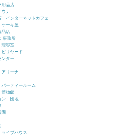
ツ用品店
サウナ
茶 インターネットカフェ
 ケーキ屋
食品店
 事務所
 理容室
 ビリヤード
センター
 アリーナ
 パーティールーム
 博物館
ョン 団地
設
霊園
園
 ライブハウス