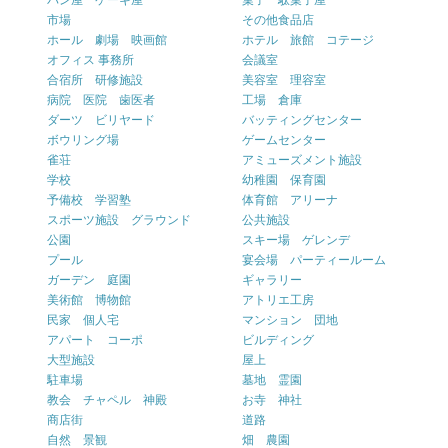
パン屋 ケーキ屋
菓子 駄菓子屋
市場
その他食品店
ホール 劇場 映画館
ホテル 旅館 コテージ
オフィス 事務所
会議室
合宿所 研修施設
美容室 理容室
病院 医院 歯医者
工場 倉庫
ダーツ ビリヤード
バッティングセンター
ボウリング場
ゲームセンター
雀荘
アミューズメント施設
学校
幼稚園 保育園
予備校 学習塾
体育館 アリーナ
スポーツ施設 グラウンド
公共施設
公園
スキー場 ゲレンデ
プール
宴会場 パーティールーム
ガーデン 庭園
ギャラリー
美術館 博物館
アトリエ工房
民家 個人宅
マンション 団地
アパート コーポ
ビルディング
大型施設
屋上
駐車場
墓地 霊園
教会 チャペル 神殿
お寺 神社
商店街
道路
自然 景観
畑 農園