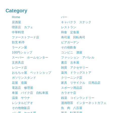
Category
Home
バー
居酒屋
キャバクラ スナック
喫茶店 カフェ
レストラン
中華料理
和食 定食屋
ファーストフード店
寿司屋 回転寿司
割烹 料亭
ビアガーデン
ラーメン屋
その他飲食
100円ショップ
コンビニ 酒屋
スーパー ホームセンター
ファッション アパレル
文房具店
書店 古本屋
レコード店
雑貨 アクセサリー
おもちゃ屋 ペットショップ
薬局 ドラッグストア
ガソリンスタンド
クリーニング店
花屋 造園
家具 リサイクル 日用品店
電器店 修理屋
スポーツ用品店
車屋 バイク店 自転車屋
カラオケ店
温泉 サウナ
銭湯 コインランドリー
レンタルビデオ
漫画喫茶 インターネットカフェ
その他物販店
魚 肉 八百屋