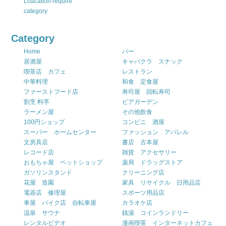
Loacation require
category
Category
Home
バー
居酒屋
キャバクラ スナック
喫茶店 カフェ
レストラン
中華料理
和食 定食屋
ファーストフード店
寿司屋 回転寿司
割烹 料亭
ビアガーデン
ラーメン屋
その他飲食
100円ショップ
コンビニ 酒屋
スーパー ホームセンター
ファッション アパレル
文房具店
書店 古本屋
レコード店
雑貨 アクセサリー
おもちゃ屋 ペットショップ
薬局 ドラッグストア
ガソリンスタンド
クリーニング店
花屋 造園
家具 リサイクル 日用品店
電器店 修理屋
スポーツ用品店
車屋 バイク店 自転車屋
カラオケ店
温泉 サウナ
銭湯 コインランドリー
レンタルビデオ
漫画喫茶 インターネットカフェ