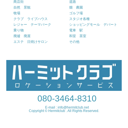
商店街
道路
自然 景観
畑 農園
牧場
ゴルフ場
クラブ ライブハウス
スタジオ各種
レジャー テーマパーク
ショッピングモール デパート
乗り物
電車 駅
廃墟 廃屋
和室 茶室
エステ 日焼けサロン
その他
080-3464-8310
E-mail : info@hermitclub.net
Copyright © Hermitclub . All Rights Reserved.