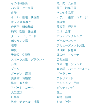
その他物販店
魚 肉 八百屋
パン屋 ケーキ屋
菓子 駄菓子屋
市場
その他食品店
ホール 劇場 映画館
ホテル 旅館 コテージ
オフィス 事務所
会議室
合宿所 研修施設
美容室 理容室
病院 医院 歯医者
工場 倉庫
ダーツ ビリヤード
バッティングセンター
ボウリング場
ゲームセンター
雀荘
アミューズメント施設
学校
幼稚園 保育園
予備校 学習塾
体育館 アリーナ
スポーツ施設 グラウンド
公共施設
公園
スキー場 ゲレンデ
プール
宴会場 パーティールーム
ガーデン 庭園
ギャラリー
美術館 博物館
アトリエ工房
民家 個人宅
マンション 団地
アパート コーポ
ビルディング
大型施設
屋上
駐車場
墓地 霊園
教会 チャペル 神殿
お寺 神社