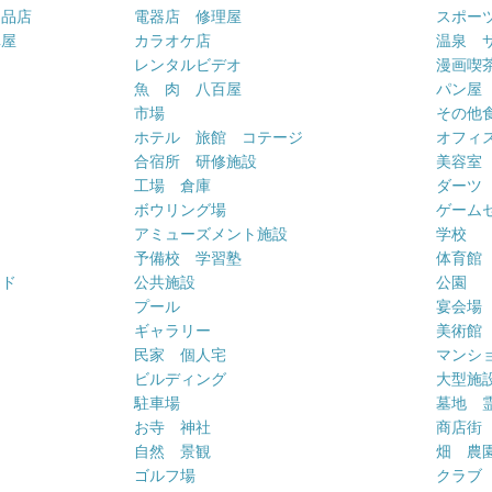
用品店
電器店 修理屋
スポー
車屋
カラオケ店
温泉 
ー
レンタルビデオ
漫画喫
魚 肉 八百屋
パン屋
市場
その他
ホテル 旅館 コテージ
オフィス
合宿所 研修施設
美容室
工場 倉庫
ダーツ
ボウリング場
ゲーム
アミューズメント施設
学校
予備校 学習塾
体育館
ンド
公共施設
公園
プール
宴会場
ギャラリー
美術館
民家 個人宅
マンシ
ビルディング
大型施
駐車場
墓地 
お寺 神社
商店街
自然 景観
畑 農
ゴルフ場
クラブ