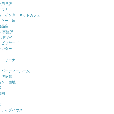
ツ用品店
サウナ
茶 インターネットカフェ
 ケーキ屋
食品店
 事務所
 理容室
 ビリヤード
センター
 アリーナ
 パーティールーム
 博物館
ョン 団地
設
霊園
園
 ライブハウス