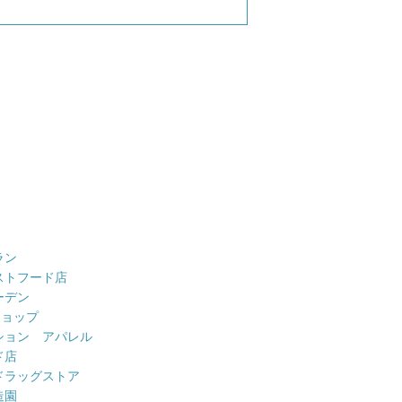
ラン
ストフード店
ーデン
ショップ
ション アパレル
ド店
ドラッグストア
造園