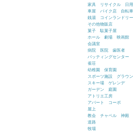
家具 リサイクル 日
車屋 バイク店 自転
銭湯 コインランドリ
その他物販店
菓子 駄菓子屋
ホール 劇場 映画館
会議室
病院 医院 歯医者
バッティングセンター
雀荘
幼稚園 保育園
スポーツ施設 グラウ
スキー場 ゲレンデ
ガーデン 庭園
アトリエ工房
アパート コーポ
屋上
教会 チャペル 神殿
道路
牧場