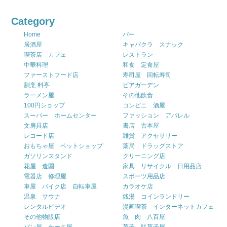
Category
Home
バー
居酒屋
キャバクラ スナック
喫茶店 カフェ
レストラン
中華料理
和食 定食屋
ファーストフード店
寿司屋 回転寿司
割烹 料亭
ビアガーデン
ラーメン屋
その他飲食
100円ショップ
コンビニ 酒屋
スーパー ホームセンター
ファッション アパレル
文房具店
書店 古本屋
レコード店
雑貨 アクセサリー
おもちゃ屋 ペットショップ
薬局 ドラッグストア
ガソリンスタンド
クリーニング店
花屋 造園
家具 リサイクル 日用品店
電器店 修理屋
スポーツ用品店
車屋 バイク店 自転車屋
カラオケ店
温泉 サウナ
銭湯 コインランドリー
レンタルビデオ
漫画喫茶 インターネットカフェ
その他物販店
魚 肉 八百屋