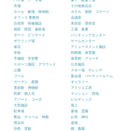
パン屋 ケーキ屋
菓子 駄菓子屋
市場
その他食品店
ホール 劇場 映画館
ホテル 旅館 コテージ
オフィス 事務所
会議室
合宿所 研修施設
美容室 理容室
病院 医院 歯医者
工場 倉庫
ダーツ ビリヤード
バッティングセンター
ボウリング場
ゲームセンター
雀荘
アミューズメント施設
学校
幼稚園 保育園
予備校 学習塾
体育館 アリーナ
スポーツ施設 グラウンド
公共施設
公園
スキー場 ゲレンデ
プール
宴会場 パーティールーム
ガーデン 庭園
ギャラリー
美術館 博物館
アトリエ工房
民家 個人宅
マンション 団地
アパート コーポ
ビルディング
大型施設
屋上
駐車場
墓地 霊園
教会 チャペル 神殿
お寺 神社
商店街
道路
自然 景観
畑 農園