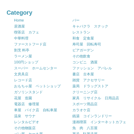
Category
Home
バー
居酒屋
キャバクラ スナック
喫茶店 カフェ
レストラン
中華料理
和食 定食屋
ファーストフード店
寿司屋 回転寿司
割烹 料亭
ビアガーデン
ラーメン屋
その他飲食
100円ショップ
コンビニ 酒屋
スーパー ホームセンター
ファッション アパレル
文房具店
書店 古本屋
レコード店
雑貨 アクセサリー
おもちゃ屋 ペットショップ
薬局 ドラッグストア
ガソリンスタンド
クリーニング店
花屋 造園
家具 リサイクル 日用品店
電器店 修理屋
スポーツ用品店
車屋 バイク店 自転車屋
カラオケ店
温泉 サウナ
銭湯 コインランドリー
レンタルビデオ
漫画喫茶 インターネットカフェ
その他物販店
魚 肉 八百屋