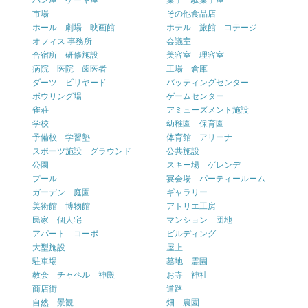
パン屋 ケーキ屋
菓子 駄菓子屋
市場
その他食品店
ホール 劇場 映画館
ホテル 旅館 コテージ
オフィス 事務所
会議室
合宿所 研修施設
美容室 理容室
病院 医院 歯医者
工場 倉庫
ダーツ ビリヤード
バッティングセンター
ボウリング場
ゲームセンター
雀荘
アミューズメント施設
学校
幼稚園 保育園
予備校 学習塾
体育館 アリーナ
スポーツ施設 グラウンド
公共施設
公園
スキー場 ゲレンデ
プール
宴会場 パーティールーム
ガーデン 庭園
ギャラリー
美術館 博物館
アトリエ工房
民家 個人宅
マンション 団地
アパート コーポ
ビルディング
大型施設
屋上
駐車場
墓地 霊園
教会 チャペル 神殿
お寺 神社
商店街
道路
自然 景観
畑 農園