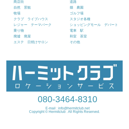
商店街
道路
自然 景観
畑 農園
牧場
ゴルフ場
クラブ ライブハウス
スタジオ各種
レジャー テーマパーク
ショッピングモール デパート
乗り物
電車 駅
廃墟 廃屋
和室 茶室
エステ 日焼けサロン
その他
080-3464-8310
E-mail : info@hermitclub.net
Copyright © Hermitclub . All Rights Reserved.