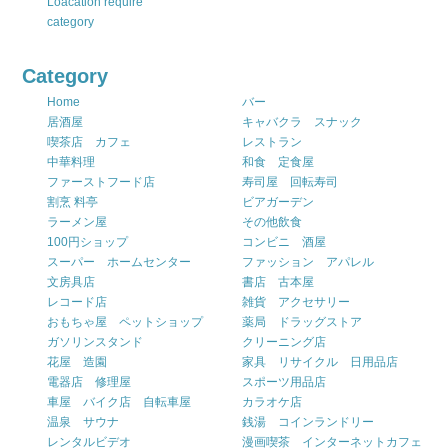
Loacation require
category
Category
Home
バー
居酒屋
キャバクラ スナック
喫茶店 カフェ
レストラン
中華料理
和食 定食屋
ファーストフード店
寿司屋 回転寿司
割烹 料亭
ビアガーデン
ラーメン屋
その他飲食
100円ショップ
コンビニ 酒屋
スーパー ホームセンター
ファッション アパレル
文房具店
書店 古本屋
レコード店
雑貨 アクセサリー
おもちゃ屋 ペットショップ
薬局 ドラッグストア
ガソリンスタンド
クリーニング店
花屋 造園
家具 リサイクル 日用品店
電器店 修理屋
スポーツ用品店
車屋 バイク店 自転車屋
カラオケ店
温泉 サウナ
銭湯 コインランドリー
レンタルビデオ
漫画喫茶 インターネットカフェ