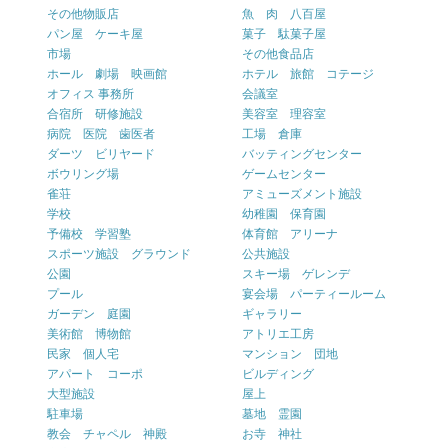
その他物販店
魚 肉 八百屋
パン屋 ケーキ屋
菓子 駄菓子屋
市場
その他食品店
ホール 劇場 映画館
ホテル 旅館 コテージ
オフィス 事務所
会議室
合宿所 研修施設
美容室 理容室
病院 医院 歯医者
工場 倉庫
ダーツ ビリヤード
バッティングセンター
ボウリング場
ゲームセンター
雀荘
アミューズメント施設
学校
幼稚園 保育園
予備校 学習塾
体育館 アリーナ
スポーツ施設 グラウンド
公共施設
公園
スキー場 ゲレンデ
プール
宴会場 パーティールーム
ガーデン 庭園
ギャラリー
美術館 博物館
アトリエ工房
民家 個人宅
マンション 団地
アパート コーポ
ビルディング
大型施設
屋上
駐車場
墓地 霊園
教会 チャペル 神殿
お寺 神社