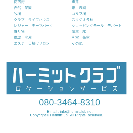
商店街
道路
自然 景観
畑 農園
牧場
ゴルフ場
クラブ ライブハウス
スタジオ各種
レジャー テーマパーク
ショッピングモール デパート
乗り物
電車 駅
廃墟 廃屋
和室 茶室
エステ 日焼けサロン
その他
080-3464-8310
E-mail : info@hermitclub.net
Copyright © Hermitclub . All Rights Reserved.