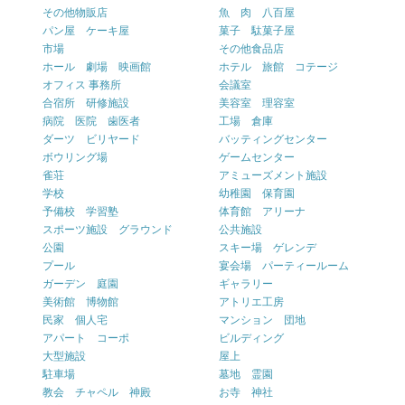
その他物販店
魚 肉 八百屋
パン屋 ケーキ屋
菓子 駄菓子屋
市場
その他食品店
ホール 劇場 映画館
ホテル 旅館 コテージ
オフィス 事務所
会議室
合宿所 研修施設
美容室 理容室
病院 医院 歯医者
工場 倉庫
ダーツ ビリヤード
バッティングセンター
ボウリング場
ゲームセンター
雀荘
アミューズメント施設
学校
幼稚園 保育園
予備校 学習塾
体育館 アリーナ
スポーツ施設 グラウンド
公共施設
公園
スキー場 ゲレンデ
プール
宴会場 パーティールーム
ガーデン 庭園
ギャラリー
美術館 博物館
アトリエ工房
民家 個人宅
マンション 団地
アパート コーポ
ビルディング
大型施設
屋上
駐車場
墓地 霊園
教会 チャペル 神殿
お寺 神社