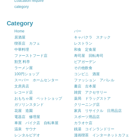
Loacation require
category
Category
Home
バー
居酒屋
キャバクラ スナック
喫茶店 カフェ
レストラン
中華料理
和食 定食屋
ファーストフード店
寿司屋 回転寿司
割烹 料亭
ビアガーデン
ラーメン屋
その他飲食
100円ショップ
コンビニ 酒屋
スーパー ホームセンター
ファッション アパレル
文房具店
書店 古本屋
レコード店
雑貨 アクセサリー
おもちゃ屋 ペットショップ
薬局 ドラッグストア
ガソリンスタンド
クリーニング店
花屋 造園
家具 リサイクル 日用品店
電器店 修理屋
スポーツ用品店
車屋 バイク店 自転車屋
カラオケ店
温泉 サウナ
銭湯 コインランドリー
レンタルビデオ
漫画喫茶 インターネットカフェ