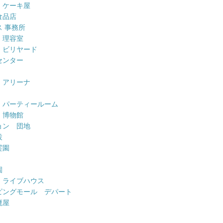
 ケーキ屋
食品店
 事務所
 理容室
 ビリヤード
センター
 アリーナ
 パーティールーム
 博物館
ョン 団地
設
霊園
園
 ライブハウス
ピングモール デパート
廃屋