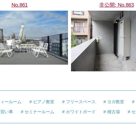
No.861
非公開: No.863
ティールーム
ピアノ教室
フリースペース
ヨガ教室
習い事
セミナールーム
ホワイトボード
稽古場
セ