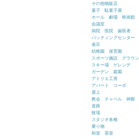
その他物販店
菓子 駄菓子屋
ホール 劇場 映画館
会議室
病院 医院 歯医者
バッティングセンター
雀荘
幼稚園 保育園
スポーツ施設 グラウ
スキー場 ゲレンデ
ガーデン 庭園
アトリエ工房
アパート コーポ
屋上
教会 チャペル 神殿
道路
牧場
スタジオ各種
乗り物
和室 茶室