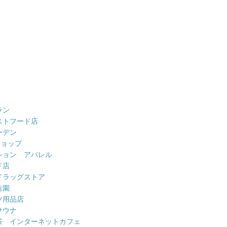
ラン
ストフード店
ーデン
ショップ
ション アパレル
ド店
ドラッグストア
造園
ツ用品店
サウナ
茶 インターネットカフェ