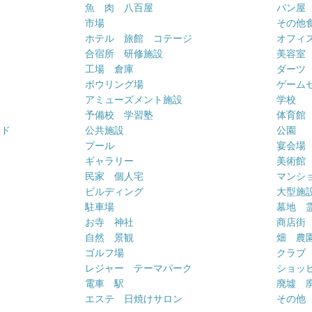
魚 肉 八百屋
パン屋
市場
その他
ホテル 旅館 コテージ
オフィス
合宿所 研修施設
美容室
工場 倉庫
ダーツ
ボウリング場
ゲーム
アミューズメント施設
学校
予備校 学習塾
体育館
ンド
公共施設
公園
プール
宴会場
ギャラリー
美術館
民家 個人宅
マンシ
ビルディング
大型施
駐車場
墓地 
お寺 神社
商店街
自然 景観
畑 農
ゴルフ場
クラブ
レジャー テーマパーク
ショッ
電車 駅
廃墟 
エステ 日焼けサロン
その他