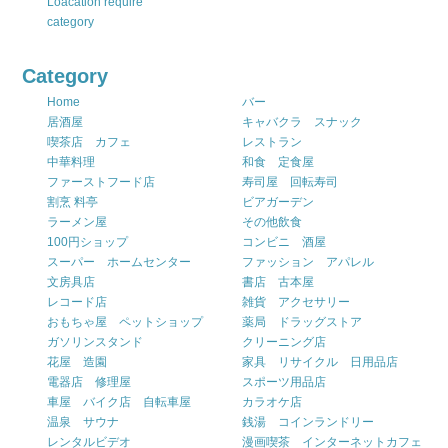
Loacation require
category
Category
Home
バー
居酒屋
キャバクラ スナック
喫茶店 カフェ
レストラン
中華料理
和食 定食屋
ファーストフード店
寿司屋 回転寿司
割烹 料亭
ビアガーデン
ラーメン屋
その他飲食
100円ショップ
コンビニ 酒屋
スーパー ホームセンター
ファッション アパレル
文房具店
書店 古本屋
レコード店
雑貨 アクセサリー
おもちゃ屋 ペットショップ
薬局 ドラッグストア
ガソリンスタンド
クリーニング店
花屋 造園
家具 リサイクル 日用品店
電器店 修理屋
スポーツ用品店
車屋 バイク店 自転車屋
カラオケ店
温泉 サウナ
銭湯 コインランドリー
レンタルビデオ
漫画喫茶 インターネットカフェ