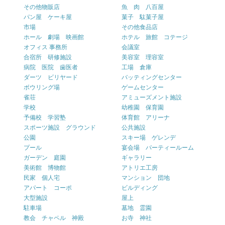
その他物販店
魚 肉 八百屋
パン屋 ケーキ屋
菓子 駄菓子屋
市場
その他食品店
ホール 劇場 映画館
ホテル 旅館 コテージ
オフィス 事務所
会議室
合宿所 研修施設
美容室 理容室
病院 医院 歯医者
工場 倉庫
ダーツ ビリヤード
バッティングセンター
ボウリング場
ゲームセンター
雀荘
アミューズメント施設
学校
幼稚園 保育園
予備校 学習塾
体育館 アリーナ
スポーツ施設 グラウンド
公共施設
公園
スキー場 ゲレンデ
プール
宴会場 パーティールーム
ガーデン 庭園
ギャラリー
美術館 博物館
アトリエ工房
民家 個人宅
マンション 団地
アパート コーポ
ビルディング
大型施設
屋上
駐車場
墓地 霊園
教会 チャペル 神殿
お寺 神社