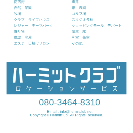
商店街
道路
自然 景観
畑 農園
牧場
ゴルフ場
クラブ ライブハウス
スタジオ各種
レジャー テーマパーク
ショッピングモール デパート
乗り物
電車 駅
廃墟 廃屋
和室 茶室
エステ 日焼けサロン
その他
080-3464-8310
E-mail : info@hermitclub.net
Copyright © Hermitclub . All Rights Reserved.