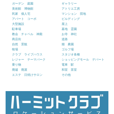
ガーデン 庭園
ギャラリー
美術館 博物館
アトリエ工房
民家 個人宅
マンション 団地
アパート コーポ
ビルディング
大型施設
屋上
駐車場
墓地 霊園
教会 チャペル 神殿
お寺 神社
商店街
道路
自然 景観
畑 農園
牧場
ゴルフ場
クラブ ライブハウス
スタジオ各種
レジャー テーマパーク
ショッピングモール デパート
乗り物
電車 駅
廃墟 廃屋
和室 茶室
エステ 日焼けサロン
その他