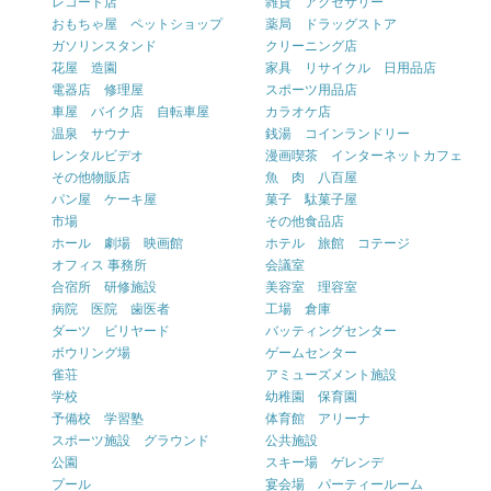
レコード店
雑貨 アクセサリー
おもちゃ屋 ペットショップ
薬局 ドラッグストア
ガソリンスタンド
クリーニング店
花屋 造園
家具 リサイクル 日用品店
電器店 修理屋
スポーツ用品店
車屋 バイク店 自転車屋
カラオケ店
温泉 サウナ
銭湯 コインランドリー
レンタルビデオ
漫画喫茶 インターネットカフェ
その他物販店
魚 肉 八百屋
パン屋 ケーキ屋
菓子 駄菓子屋
市場
その他食品店
ホール 劇場 映画館
ホテル 旅館 コテージ
オフィス 事務所
会議室
合宿所 研修施設
美容室 理容室
病院 医院 歯医者
工場 倉庫
ダーツ ビリヤード
バッティングセンター
ボウリング場
ゲームセンター
雀荘
アミューズメント施設
学校
幼稚園 保育園
予備校 学習塾
体育館 アリーナ
スポーツ施設 グラウンド
公共施設
公園
スキー場 ゲレンデ
プール
宴会場 パーティールーム