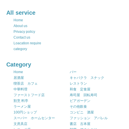
All service
Home
About us
Privacy policy
Contact us
Loacation require
category
Category
Home
バー
居酒屋
キャバクラ スナック
喫茶店 カフェ
レストラン
中華料理
和食 定食屋
ファーストフード店
寿司屋 回転寿司
割烹 料亭
ビアガーデン
ラーメン屋
その他飲食
100円ショップ
コンビニ 酒屋
スーパー ホームセンター
ファッション アパレル
文房具店
書店 古本屋