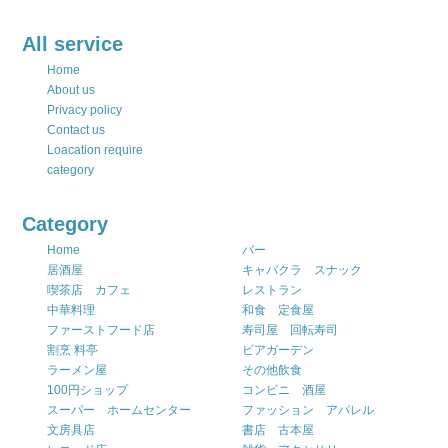
All service
Home
About us
Privacy policy
Contact us
Loacation require
category
Category
Home
バー
居酒屋
キャバクラ スナック
喫茶店 カフェ
レストラン
中華料理
和食 定食屋
ファーストフード店
寿司屋 回転寿司
割烹 料亭
ビアガーデン
ラーメン屋
その他飲食
100円ショップ
コンビニ 酒屋
スーパー ホームセンター
ファッション アパレル
文房具店
書店 古本屋