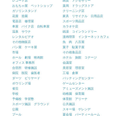
レコード店
雑貨 アクセサリー
おもちゃ屋 ペットショップ
薬局 ドラッグストア
ガソリンスタンド
クリーニング店
花屋 造園
家具 リサイクル 日用品店
電器店 修理屋
スポーツ用品店
車屋 バイク店 自転車屋
カラオケ店
温泉 サウナ
銭湯 コインランドリー
レンタルビデオ
漫画喫茶 インターネットカフェ
その他物販店
魚 肉 八百屋
パン屋 ケーキ屋
菓子 駄菓子屋
市場
その他食品店
ホール 劇場 映画館
ホテル 旅館 コテージ
オフィス 事務所
会議室
合宿所 研修施設
美容室 理容室
病院 医院 歯医者
工場 倉庫
ダーツ ビリヤード
バッティングセンター
ボウリング場
ゲームセンター
雀荘
アミューズメント施設
学校
幼稚園 保育園
予備校 学習塾
体育館 アリーナ
スポーツ施設 グラウンド
公共施設
公園
スキー場 ゲレンデ
プール
宴会場 パーティールーム