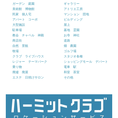
ガーデン 庭園
ギャラリー
美術館 博物館
アトリエ工房
民家 個人宅
マンション 団地
アパート コーポ
ビルディング
大型施設
屋上
駐車場
墓地 霊園
教会 チャペル 神殿
お寺 神社
商店街
道路
自然 景観
畑 農園
牧場
ゴルフ場
クラブ ライブハウス
スタジオ各種
レジャー テーマパーク
ショッピングモール デパート
乗り物
電車 駅
廃墟 廃屋
和室 茶室
エステ 日焼けサロン
その他