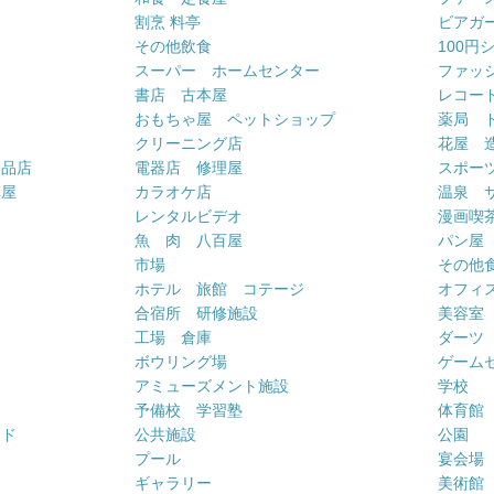
割烹 料亭
ビアガ
その他飲食
100円
スーパー ホームセンター
ファッ
書店 古本屋
レコー
おもちゃ屋 ペットショップ
薬局 
クリーニング店
花屋 
用品店
電器店 修理屋
スポー
車屋
カラオケ店
温泉 
ー
レンタルビデオ
漫画喫
魚 肉 八百屋
パン屋
市場
その他
ホテル 旅館 コテージ
オフィス
合宿所 研修施設
美容室
工場 倉庫
ダーツ
ボウリング場
ゲーム
アミューズメント施設
学校
予備校 学習塾
体育館
ンド
公共施設
公園
プール
宴会場
ギャラリー
美術館