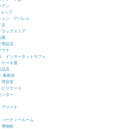
ーデン
ショップ
ション アパレル
ド店
ドラッグストア
造園
ツ用品店
サウナ
茶 インターネットカフェ
 ケーキ屋
食品店
 事務所
 理容室
 ビリヤード
センター
 アリーナ
 パーティールーム
 博物館