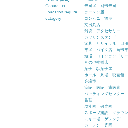
Contact us
寿司屋 回転寿司
Loacation require
ラーメン屋
category
コンビニ 酒屋
文房具店
雑貨 アクセサリー
ガソリンスタンド
家具 リサイクル 日
車屋 バイク店 自転
銭湯 コインランドリ
その他物販店
菓子 駄菓子屋
ホール 劇場 映画館
会議室
病院 医院 歯医者
バッティングセンター
雀荘
幼稚園 保育園
スポーツ施設 グラウ
スキー場 ゲレンデ
ガーデン 庭園