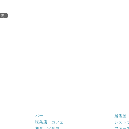
人宅
バー
居酒屋
喫茶店 カフェ
レスト
和食 定食屋
ファー