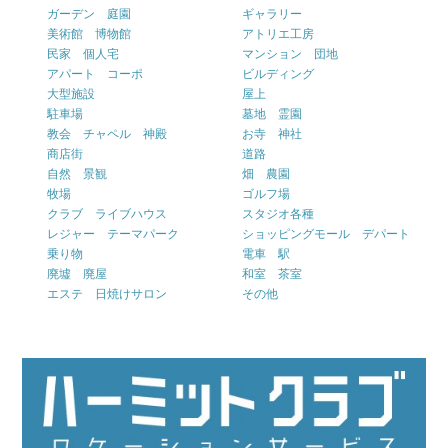
ガーデン 庭園
ギャラリー
美術館 博物館
アトリエ工房
民家 個人宅
マンション 団地
アパート コーポ
ビルディング
大型施設
屋上
駐車場
墓地 霊園
教会 チャペル 神殿
お寺 神社
商店街
道路
自然 景観
畑 農園
牧場
ゴルフ場
クラブ ライブハウス
スタジオ各種
レジャー テーマパーク
ショッピングモール デパート
乗り物
電車 駅
廃墟 廃屋
和室 茶室
エステ 日焼けサロン
その他