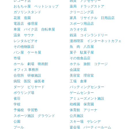
レコード店
雑貨 アクセサリー
おもちゃ屋 ペットショップ
薬局 ドラッグストア
ガソリンスタンド
クリーニング店
花屋 造園
家具 リサイクル 日用品店
電器店 修理屋
スポーツ用品店
車屋 バイク店 自転車屋
カラオケ店
温泉 サウナ
銭湯 コインランドリー
レンタルビデオ
漫画喫茶 インターネットカフェ
その他物販店
魚 肉 八百屋
パン屋 ケーキ屋
菓子 駄菓子屋
市場
その他食品店
ホール 劇場 映画館
ホテル 旅館 コテージ
オフィス 事務所
会議室
合宿所 研修施設
美容室 理容室
病院 医院 歯医者
工場 倉庫
ダーツ ビリヤード
バッティングセンター
ボウリング場
ゲームセンター
雀荘
アミューズメント施設
学校
幼稚園 保育園
予備校 学習塾
体育館 アリーナ
スポーツ施設 グラウンド
公共施設
公園
スキー場 ゲレンデ
プール
宴会場 パーティールーム