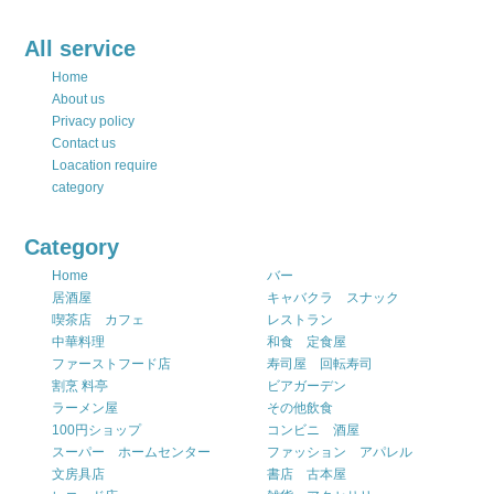
All service
Home
About us
Privacy policy
Contact us
Loacation require
category
Category
Home
バー
居酒屋
キャバクラ スナック
喫茶店 カフェ
レストラン
中華料理
和食 定食屋
ファーストフード店
寿司屋 回転寿司
割烹 料亭
ビアガーデン
ラーメン屋
その他飲食
100円ショップ
コンビニ 酒屋
スーパー ホームセンター
ファッション アパレル
文房具店
書店 古本屋