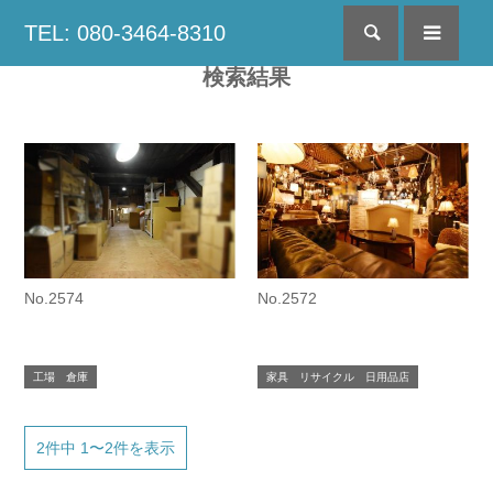
TEL: 080-3464-8310
検索
menu
検索結果
No.2574
No.2572
工場 倉庫
家具 リサイクル 日用品店
2件中 1〜2件を表示