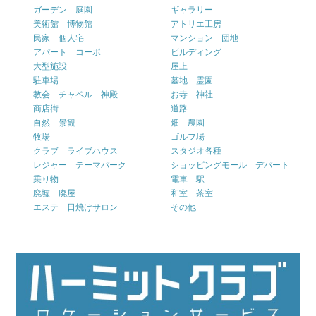
ガーデン 庭園
ギャラリー
美術館 博物館
アトリエ工房
民家 個人宅
マンション 団地
アパート コーポ
ビルディング
大型施設
屋上
駐車場
墓地 霊園
教会 チャペル 神殿
お寺 神社
商店街
道路
自然 景観
畑 農園
牧場
ゴルフ場
クラブ ライブハウス
スタジオ各種
レジャー テーマパーク
ショッピングモール デパート
乗り物
電車 駅
廃墟 廃屋
和室 茶室
エステ 日焼けサロン
その他