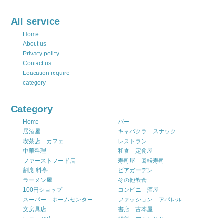
All service
Home
About us
Privacy policy
Contact us
Loacation require
category
Category
Home
バー
居酒屋
キャバクラ スナック
喫茶店 カフェ
レストラン
中華料理
和食 定食屋
ファーストフード店
寿司屋 回転寿司
割烹 料亭
ビアガーデン
ラーメン屋
その他飲食
100円ショップ
コンビニ 酒屋
スーパー ホームセンター
ファッション アパレル
文房具店
書店 古本屋