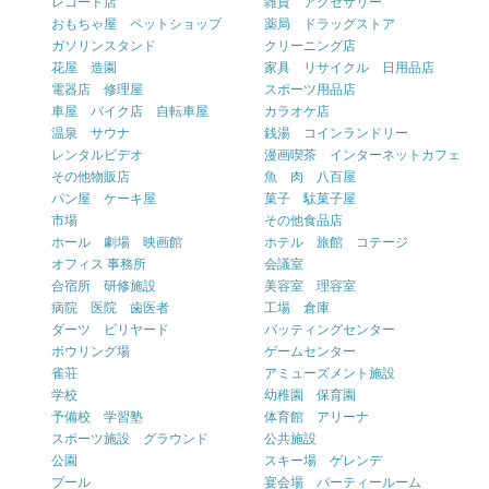
レコード店
雑貨 アクセサリー
おもちゃ屋 ペットショップ
薬局 ドラッグストア
ガソリンスタンド
クリーニング店
花屋 造園
家具 リサイクル 日用品店
電器店 修理屋
スポーツ用品店
車屋 バイク店 自転車屋
カラオケ店
温泉 サウナ
銭湯 コインランドリー
レンタルビデオ
漫画喫茶 インターネットカフェ
その他物販店
魚 肉 八百屋
パン屋 ケーキ屋
菓子 駄菓子屋
市場
その他食品店
ホール 劇場 映画館
ホテル 旅館 コテージ
オフィス 事務所
会議室
合宿所 研修施設
美容室 理容室
病院 医院 歯医者
工場 倉庫
ダーツ ビリヤード
バッティングセンター
ボウリング場
ゲームセンター
雀荘
アミューズメント施設
学校
幼稚園 保育園
予備校 学習塾
体育館 アリーナ
スポーツ施設 グラウンド
公共施設
公園
スキー場 ゲレンデ
プール
宴会場 パーティールーム