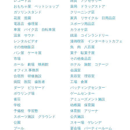
レコード店
雑貨 アクセサリー
おもちゃ屋 ペットショップ
薬局 ドラッグストア
ガソリンスタンド
クリーニング店
花屋 造園
家具 リサイクル 日用品店
電器店 修理屋
スポーツ用品店
車屋 バイク店 自転車屋
カラオケ店
温泉 サウナ
銭湯 コインランドリー
レンタルビデオ
漫画喫茶 インターネットカフェ
その他物販店
魚 肉 八百屋
パン屋 ケーキ屋
菓子 駄菓子屋
市場
その他食品店
ホール 劇場 映画館
ホテル 旅館 コテージ
オフィス 事務所
会議室
合宿所 研修施設
美容室 理容室
病院 医院 歯医者
工場 倉庫
ダーツ ビリヤード
バッティングセンター
ボウリング場
ゲームセンター
雀荘
アミューズメント施設
学校
幼稚園 保育園
予備校 学習塾
体育館 アリーナ
スポーツ施設 グラウンド
公共施設
公園
スキー場 ゲレンデ
プール
宴会場 パーティールーム