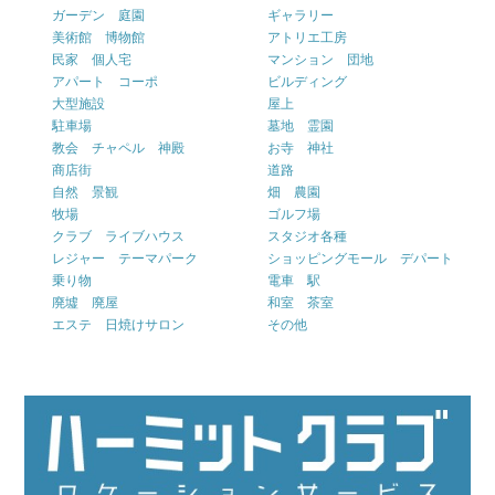
ガーデン 庭園
ギャラリー
美術館 博物館
アトリエ工房
民家 個人宅
マンション 団地
アパート コーポ
ビルディング
大型施設
屋上
駐車場
墓地 霊園
教会 チャペル 神殿
お寺 神社
商店街
道路
自然 景観
畑 農園
牧場
ゴルフ場
クラブ ライブハウス
スタジオ各種
レジャー テーマパーク
ショッピングモール デパート
乗り物
電車 駅
廃墟 廃屋
和室 茶室
エステ 日焼けサロン
その他