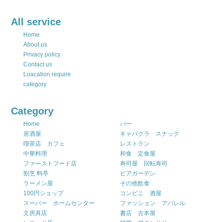
All service
Home
About us
Privacy policy
Contact us
Loacation require
category
Category
Home
バー
居酒屋
キャバクラ スナック
喫茶店 カフェ
レストラン
中華料理
和食 定食屋
ファーストフード店
寿司屋 回転寿司
割烹 料亭
ビアガーデン
ラーメン屋
その他飲食
100円ショップ
コンビニ 酒屋
スーパー ホームセンター
ファッション アパレル
文房具店
書店 古本屋