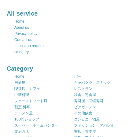
All service
Home
About us
Privacy policy
Contact us
Loacation require
category
Category
Home
バー
居酒屋
キャバクラ スナック
喫茶店 カフェ
レストラン
中華料理
和食 定食屋
ファーストフード店
寿司屋 回転寿司
割烹 料亭
ビアガーデン
ラーメン屋
その他飲食
100円ショップ
コンビニ 酒屋
スーパー ホームセンター
ファッション アパレル
文房具店
書店 古本屋