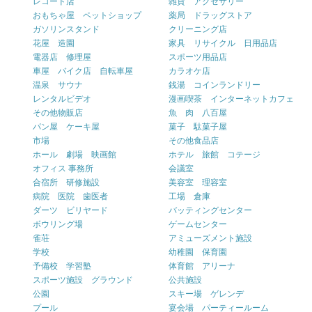
レコード店
雑貨 アクセサリー
おもちゃ屋 ペットショップ
薬局 ドラッグストア
ガソリンスタンド
クリーニング店
花屋 造園
家具 リサイクル 日用品店
電器店 修理屋
スポーツ用品店
車屋 バイク店 自転車屋
カラオケ店
温泉 サウナ
銭湯 コインランドリー
レンタルビデオ
漫画喫茶 インターネットカフェ
その他物販店
魚 肉 八百屋
パン屋 ケーキ屋
菓子 駄菓子屋
市場
その他食品店
ホール 劇場 映画館
ホテル 旅館 コテージ
オフィス 事務所
会議室
合宿所 研修施設
美容室 理容室
病院 医院 歯医者
工場 倉庫
ダーツ ビリヤード
バッティングセンター
ボウリング場
ゲームセンター
雀荘
アミューズメント施設
学校
幼稚園 保育園
予備校 学習塾
体育館 アリーナ
スポーツ施設 グラウンド
公共施設
公園
スキー場 ゲレンデ
プール
宴会場 パーティールーム