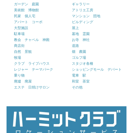
ガーデン 庭園
ギャラリー
美術館 博物館
アトリエ工房
民家 個人宅
マンション 団地
アパート コーポ
ビルディング
大型施設
屋上
駐車場
墓地 霊園
教会 チャペル 神殿
お寺 神社
商店街
道路
自然 景観
畑 農園
牧場
ゴルフ場
クラブ ライブハウス
スタジオ各種
レジャー テーマパーク
ショッピングモール デパート
乗り物
電車 駅
廃墟 廃屋
和室 茶室
エステ 日焼けサロン
その他