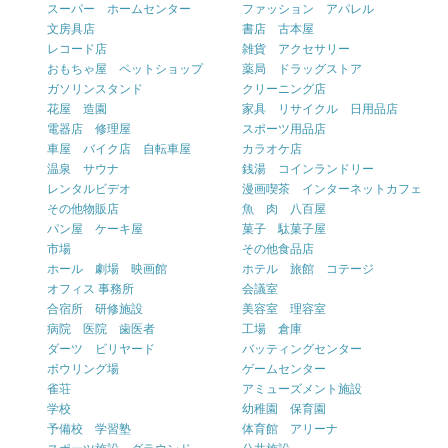
スーパー ホームセンター
ファッション アパレル
文房具店
書店 古本屋
レコード店
雑貨 アクセサリー
おもちゃ屋 ペットショップ
薬局 ドラッグストア
ガソリンスタンド
クリーニング店
花屋 造園
家具 リサイクル 日用品店
電器店 修理屋
スポーツ用品店
車屋 バイク店 自転車屋
カラオケ店
温泉 サウナ
銭湯 コインランドリー
レンタルビデオ
漫画喫茶 インターネットカフェ
その他物販店
魚 肉 八百屋
パン屋 ケーキ屋
菓子 駄菓子屋
市場
その他食品店
ホール 劇場 映画館
ホテル 旅館 コテージ
オフィス 事務所
会議室
合宿所 研修施設
美容室 理容室
病院 医院 歯医者
工場 倉庫
ダーツ ビリヤード
バッティングセンター
ボウリング場
ゲームセンター
雀荘
アミューズメント施設
学校
幼稚園 保育園
予備校 学習塾
体育館 アリーナ