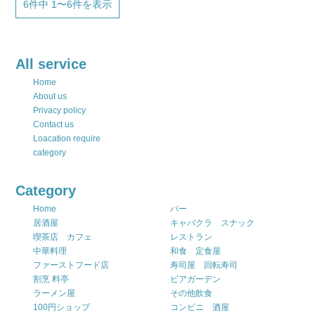
6件中 1〜6件を表示
All service
Home
About us
Privacy policy
Contact us
Loacation require
category
Category
Home
バー
居酒屋
キャバクラ スナック
喫茶店 カフェ
レストラン
中華料理
和食 定食屋
ファーストフード店
寿司屋 回転寿司
割烹 料亭
ビアガーデン
ラーメン屋
その他飲食
100円ショップ
コンビニ 酒屋