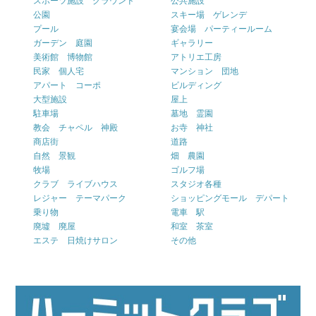
スポーツ施設 グラウンド
公共施設
公園
スキー場 ゲレンデ
プール
宴会場 パーティールーム
ガーデン 庭園
ギャラリー
美術館 博物館
アトリエ工房
民家 個人宅
マンション 団地
アパート コーポ
ビルディング
大型施設
屋上
駐車場
墓地 霊園
教会 チャペル 神殿
お寺 神社
商店街
道路
自然 景観
畑 農園
牧場
ゴルフ場
クラブ ライブハウス
スタジオ各種
レジャー テーマパーク
ショッピングモール デパート
乗り物
電車 駅
廃墟 廃屋
和室 茶室
エステ 日焼けサロン
その他