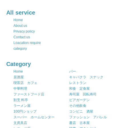
All service
Home
About us
Privacy policy
Contact us
Loacation require
category
Category
Home
バー
居酒屋
キャバクラ スナック
喫茶店 カフェ
レストラン
中華料理
和食 定食屋
ファーストフード店
寿司屋 回転寿司
割烹 料亭
ビアガーデン
ラーメン屋
その他飲食
100円ショップ
コンビニ 酒屋
スーパー ホームセンター
ファッション アパレル
文房具店
書店 古本屋