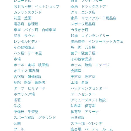
レコード店
雑貨 アクセサリー
おもちゃ屋 ペットショップ
薬局 ドラッグストア
ガソリンスタンド
クリーニング店
花屋 造園
家具 リサイクル 日用品店
電器店 修理屋
スポーツ用品店
車屋 バイク店 自転車屋
カラオケ店
温泉 サウナ
銭湯 コインランドリー
レンタルビデオ
漫画喫茶 インターネットカフェ
その他物販店
魚 肉 八百屋
パン屋 ケーキ屋
菓子 駄菓子屋
市場
その他食品店
ホール 劇場 映画館
ホテル 旅館 コテージ
オフィス 事務所
会議室
合宿所 研修施設
美容室 理容室
病院 医院 歯医者
工場 倉庫
ダーツ ビリヤード
バッティングセンター
ボウリング場
ゲームセンター
雀荘
アミューズメント施設
学校
幼稚園 保育園
予備校 学習塾
体育館 アリーナ
スポーツ施設 グラウンド
公共施設
公園
スキー場 ゲレンデ
プール
宴会場 パーティールーム