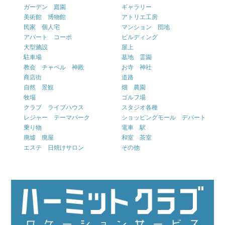
ガーデン 庭園
ギャラリー
美術館 博物館
アトリエ工房
民家 個人宅
マンション 団地
アパート コーポ
ビルディング
大型施設
屋上
駐車場
墓地 霊園
教会 チャペル 神殿
お寺 神社
商店街
道路
自然 景観
畑 農園
牧場
ゴルフ場
クラブ ライブハウス
スタジオ各種
レジャー テーマパーク
ショッピングモール デパート
乗り物
電車 駅
廃墟 廃屋
和室 茶室
エステ 日焼けサロン
その他