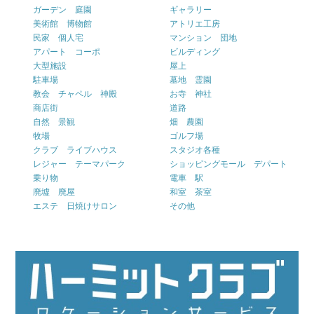
ガーデン 庭園
ギャラリー
美術館 博物館
アトリエ工房
民家 個人宅
マンション 団地
アパート コーポ
ビルディング
大型施設
屋上
駐車場
墓地 霊園
教会 チャペル 神殿
お寺 神社
商店街
道路
自然 景観
畑 農園
牧場
ゴルフ場
クラブ ライブハウス
スタジオ各種
レジャー テーマパーク
ショッピングモール デパート
乗り物
電車 駅
廃墟 廃屋
和室 茶室
エステ 日焼けサロン
その他