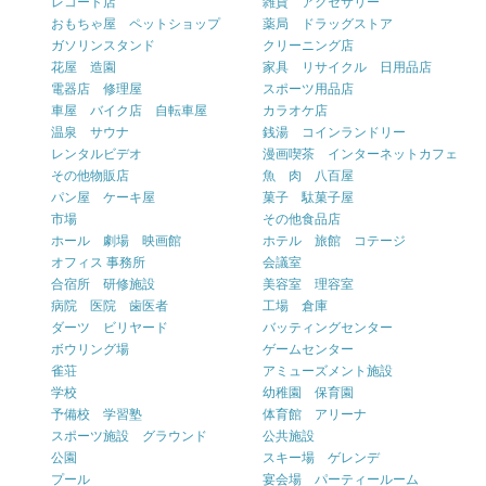
レコード店
雑貨 アクセサリー
おもちゃ屋 ペットショップ
薬局 ドラッグストア
ガソリンスタンド
クリーニング店
花屋 造園
家具 リサイクル 日用品店
電器店 修理屋
スポーツ用品店
車屋 バイク店 自転車屋
カラオケ店
温泉 サウナ
銭湯 コインランドリー
レンタルビデオ
漫画喫茶 インターネットカフェ
その他物販店
魚 肉 八百屋
パン屋 ケーキ屋
菓子 駄菓子屋
市場
その他食品店
ホール 劇場 映画館
ホテル 旅館 コテージ
オフィス 事務所
会議室
合宿所 研修施設
美容室 理容室
病院 医院 歯医者
工場 倉庫
ダーツ ビリヤード
バッティングセンター
ボウリング場
ゲームセンター
雀荘
アミューズメント施設
学校
幼稚園 保育園
予備校 学習塾
体育館 アリーナ
スポーツ施設 グラウンド
公共施設
公園
スキー場 ゲレンデ
プール
宴会場 パーティールーム