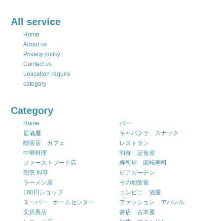
All service
Home
About us
Privacy policy
Contact us
Loacation require
category
Category
Home
バー
居酒屋
キャバクラ スナック
喫茶店 カフェ
レストラン
中華料理
和食 定食屋
ファーストフード店
寿司屋 回転寿司
割烹 料亭
ビアガーデン
ラーメン屋
その他飲食
100円ショップ
コンビニ 酒屋
スーパー ホームセンター
ファッション アパレル
文房具店
書店 古本屋