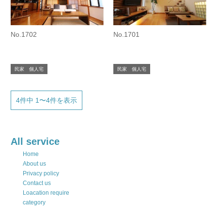
No.1702
No.1701
民家 個人宅
民家 個人宅
4件中 1〜4件を表示
All service
Home
About us
Privacy policy
Contact us
Loacation require
category