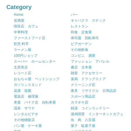
Category
Home
バー
居酒屋
キャバクラ スナック
喫茶店 カフェ
レストラン
中華料理
和食 定食屋
ファーストフード店
寿司屋 回転寿司
割烹 料亭
ビアガーデン
ラーメン屋
その他飲食
100円ショップ
コンビニ 酒屋
スーパー ホームセンター
ファッション アパレル
文房具店
書店 古本屋
レコード店
雑貨 アクセサリー
おもちゃ屋 ペットショップ
薬局 ドラッグストア
ガソリンスタンド
クリーニング店
花屋 造園
家具 リサイクル 日用品店
電器店 修理屋
スポーツ用品店
車屋 バイク店 自転車屋
カラオケ店
温泉 サウナ
銭湯 コインランドリー
レンタルビデオ
漫画喫茶 インターネットカフェ
その他物販店
魚 肉 八百屋
パン屋 ケーキ屋
菓子 駄菓子屋