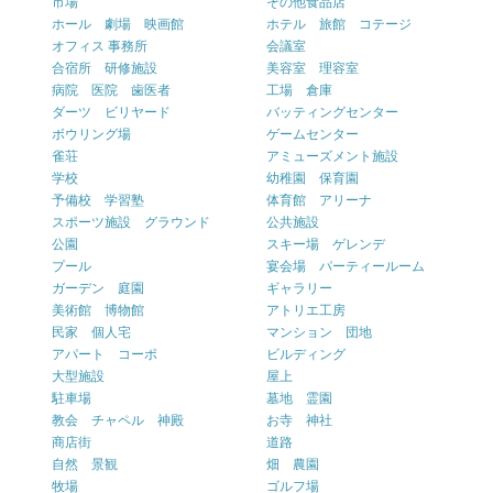
市場
その他食品店
ホール 劇場 映画館
ホテル 旅館 コテージ
オフィス 事務所
会議室
合宿所 研修施設
美容室 理容室
病院 医院 歯医者
工場 倉庫
ダーツ ビリヤード
バッティングセンター
ボウリング場
ゲームセンター
雀荘
アミューズメント施設
学校
幼稚園 保育園
予備校 学習塾
体育館 アリーナ
スポーツ施設 グラウンド
公共施設
公園
スキー場 ゲレンデ
プール
宴会場 パーティールーム
ガーデン 庭園
ギャラリー
美術館 博物館
アトリエ工房
民家 個人宅
マンション 団地
アパート コーポ
ビルディング
大型施設
屋上
駐車場
墓地 霊園
教会 チャペル 神殿
お寺 神社
商店街
道路
自然 景観
畑 農園
牧場
ゴルフ場