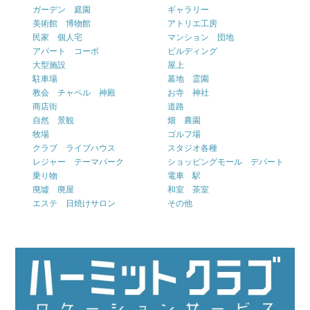
ガーデン 庭園
ギャラリー
美術館 博物館
アトリエ工房
民家 個人宅
マンション 団地
アパート コーポ
ビルディング
大型施設
屋上
駐車場
墓地 霊園
教会 チャペル 神殿
お寺 神社
商店街
道路
自然 景観
畑 農園
牧場
ゴルフ場
クラブ ライブハウス
スタジオ各種
レジャー テーマパーク
ショッピングモール デパート
乗り物
電車 駅
廃墟 廃屋
和室 茶室
エステ 日焼けサロン
その他