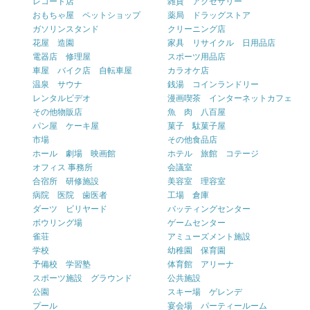
レコード店
雑貨 アクセサリー
おもちゃ屋 ペットショップ
薬局 ドラッグストア
ガソリンスタンド
クリーニング店
花屋 造園
家具 リサイクル 日用品店
電器店 修理屋
スポーツ用品店
車屋 バイク店 自転車屋
カラオケ店
温泉 サウナ
銭湯 コインランドリー
レンタルビデオ
漫画喫茶 インターネットカフェ
その他物販店
魚 肉 八百屋
パン屋 ケーキ屋
菓子 駄菓子屋
市場
その他食品店
ホール 劇場 映画館
ホテル 旅館 コテージ
オフィス 事務所
会議室
合宿所 研修施設
美容室 理容室
病院 医院 歯医者
工場 倉庫
ダーツ ビリヤード
バッティングセンター
ボウリング場
ゲームセンター
雀荘
アミューズメント施設
学校
幼稚園 保育園
予備校 学習塾
体育館 アリーナ
スポーツ施設 グラウンド
公共施設
公園
スキー場 ゲレンデ
プール
宴会場 パーティールーム