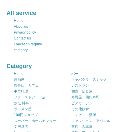
All service
Home
About us
Privacy policy
Contact us
Loacation require
category
Category
Home
バー
居酒屋
キャバクラ スナック
喫茶店 カフェ
レストラン
中華料理
和食 定食屋
ファーストフード店
寿司屋 回転寿司
割烹 料亭
ビアガーデン
ラーメン屋
その他飲食
100円ショップ
コンビニ 酒屋
スーパー ホームセンター
ファッション アパレル
文房具店
書店 古本屋