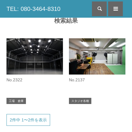
TEL: 080-3464-8310
検索
menu
検索結果
No.2322
No.2137
工場 倉庫
スタジオ各種
2件中 1〜2件を表示