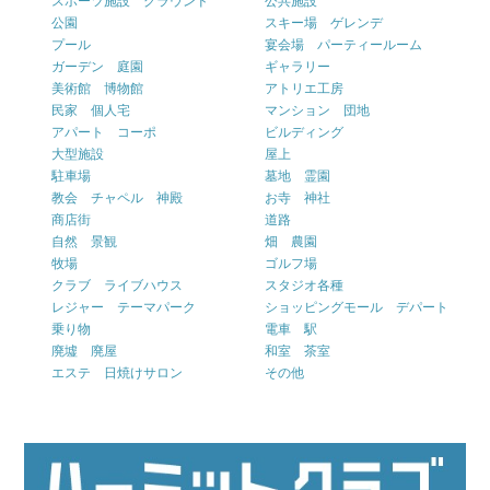
スポーツ施設 グラウンド
公共施設
公園
スキー場 ゲレンデ
プール
宴会場 パーティールーム
ガーデン 庭園
ギャラリー
美術館 博物館
アトリエ工房
民家 個人宅
マンション 団地
アパート コーポ
ビルディング
大型施設
屋上
駐車場
墓地 霊園
教会 チャペル 神殿
お寺 神社
商店街
道路
自然 景観
畑 農園
牧場
ゴルフ場
クラブ ライブハウス
スタジオ各種
レジャー テーマパーク
ショッピングモール デパート
乗り物
電車 駅
廃墟 廃屋
和室 茶室
エステ 日焼けサロン
その他