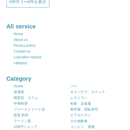
6件中 1〜6件を表示
All service
Home
About us
Privacy policy
Contact us
Loacation require
category
Category
Home
バー
居酒屋
キャバクラ スナック
喫茶店 カフェ
レストラン
中華料理
和食 定食屋
ファーストフード店
寿司屋 回転寿司
割烹 料亭
ビアガーデン
ラーメン屋
その他飲食
100円ショップ
コンビニ 酒屋