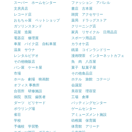
スーパー ホームセンター
ファッション アパレル
文房具店
書店 古本屋
レコード店
雑貨 アクセサリー
おもちゃ屋 ペットショップ
薬局 ドラッグストア
ガソリンスタンド
クリーニング店
花屋 造園
家具 リサイクル 日用品店
電器店 修理屋
スポーツ用品店
車屋 バイク店 自転車屋
カラオケ店
温泉 サウナ
銭湯 コインランドリー
レンタルビデオ
漫画喫茶 インターネットカフェ
その他物販店
魚 肉 八百屋
パン屋 ケーキ屋
菓子 駄菓子屋
市場
その他食品店
ホール 劇場 映画館
ホテル 旅館 コテージ
オフィス 事務所
会議室
合宿所 研修施設
美容室 理容室
病院 医院 歯医者
工場 倉庫
ダーツ ビリヤード
バッティングセンター
ボウリング場
ゲームセンター
雀荘
アミューズメント施設
学校
幼稚園 保育園
予備校 学習塾
体育館 アリーナ