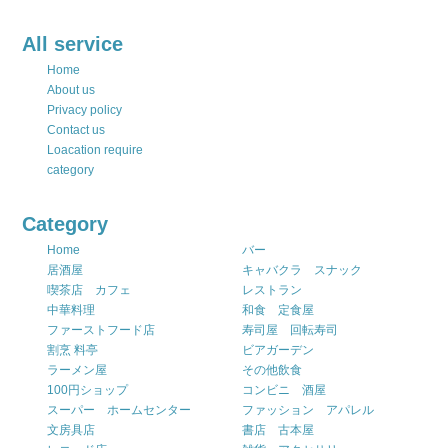
All service
Home
About us
Privacy policy
Contact us
Loacation require
category
Category
Home
バー
居酒屋
キャバクラ スナック
喫茶店 カフェ
レストラン
中華料理
和食 定食屋
ファーストフード店
寿司屋 回転寿司
割烹 料亭
ビアガーデン
ラーメン屋
その他飲食
100円ショップ
コンビニ 酒屋
スーパー ホームセンター
ファッション アパレル
文房具店
書店 古本屋