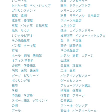
レコード店
雑貨 アクセサリー
おもちゃ屋 ペットショップ
薬局 ドラッグストア
ガソリンスタンド
クリーニング店
花屋 造園
家具 リサイクル 日用品店
電器店 修理屋
スポーツ用品店
車屋 バイク店 自転車屋
カラオケ店
温泉 サウナ
銭湯 コインランドリー
レンタルビデオ
漫画喫茶 インターネットカフェ
その他物販店
魚 肉 八百屋
パン屋 ケーキ屋
菓子 駄菓子屋
市場
その他食品店
ホール 劇場 映画館
ホテル 旅館 コテージ
オフィス 事務所
会議室
合宿所 研修施設
美容室 理容室
病院 医院 歯医者
工場 倉庫
ダーツ ビリヤード
バッティングセンター
ボウリング場
ゲームセンター
雀荘
アミューズメント施設
学校
幼稚園 保育園
予備校 学習塾
体育館 アリーナ
スポーツ施設 グラウンド
公共施設
公園
スキー場 ゲレンデ
プール
宴会場 パーティールーム