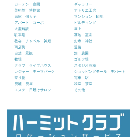
ガーデン 庭園
ギャラリー
美術館 博物館
アトリエ工房
民家 個人宅
マンション 団地
アパート コーポ
ビルディング
大型施設
屋上
駐車場
墓地 霊園
教会 チャペル 神殿
お寺 神社
商店街
道路
自然 景観
畑 農園
牧場
ゴルフ場
クラブ ライブハウス
スタジオ各種
レジャー テーマパーク
ショッピングモール デパート
乗り物
電車 駅
廃墟 廃屋
和室 茶室
エステ 日焼けサロン
その他