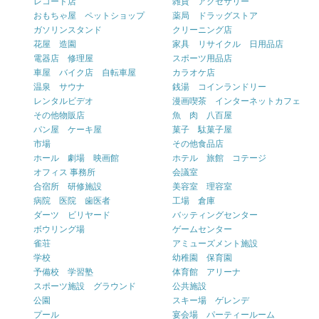
レコード店
雑貨 アクセサリー
おもちゃ屋 ペットショップ
薬局 ドラッグストア
ガソリンスタンド
クリーニング店
花屋 造園
家具 リサイクル 日用品店
電器店 修理屋
スポーツ用品店
車屋 バイク店 自転車屋
カラオケ店
温泉 サウナ
銭湯 コインランドリー
レンタルビデオ
漫画喫茶 インターネットカフェ
その他物販店
魚 肉 八百屋
パン屋 ケーキ屋
菓子 駄菓子屋
市場
その他食品店
ホール 劇場 映画館
ホテル 旅館 コテージ
オフィス 事務所
会議室
合宿所 研修施設
美容室 理容室
病院 医院 歯医者
工場 倉庫
ダーツ ビリヤード
バッティングセンター
ボウリング場
ゲームセンター
雀荘
アミューズメント施設
学校
幼稚園 保育園
予備校 学習塾
体育館 アリーナ
スポーツ施設 グラウンド
公共施設
公園
スキー場 ゲレンデ
プール
宴会場 パーティールーム