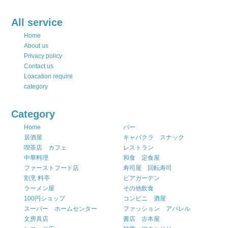
All service
Home
About us
Privacy policy
Contact us
Loacation require
category
Category
Home
バー
居酒屋
キャバクラ スナック
喫茶店 カフェ
レストラン
中華料理
和食 定食屋
ファーストフード店
寿司屋 回転寿司
割烹 料亭
ビアガーデン
ラーメン屋
その他飲食
100円ショップ
コンビニ 酒屋
スーパー ホームセンター
ファッション アパレル
文房具店
書店 古本屋