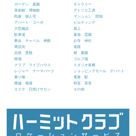
ガーデン 庭園
ギャラリー
美術館 博物館
アトリエ工房
民家 個人宅
マンション 団地
アパート コーポ
ビルディング
大型施設
屋上
駐車場
墓地 霊園
教会 チャペル 神殿
お寺 神社
商店街
道路
自然 景観
畑 農園
牧場
ゴルフ場
クラブ ライブハウス
スタジオ各種
レジャー テーマパーク
ショッピングモール デパート
乗り物
電車 駅
廃墟 廃屋
和室 茶室
エステ 日焼けサロン
その他