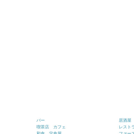
バー
居酒屋
喫茶店 カフェ
レスト
和食 定食屋
ファー