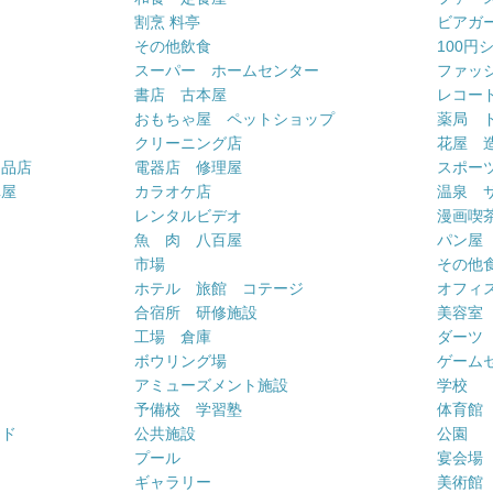
割烹 料亭
ビアガ
その他飲食
100円
スーパー ホームセンター
ファッ
書店 古本屋
レコー
おもちゃ屋 ペットショップ
薬局 
クリーニング店
花屋 
用品店
電器店 修理屋
スポー
車屋
カラオケ店
温泉 
ー
レンタルビデオ
漫画喫
魚 肉 八百屋
パン屋
市場
その他
ホテル 旅館 コテージ
オフィス
合宿所 研修施設
美容室
工場 倉庫
ダーツ
ボウリング場
ゲーム
アミューズメント施設
学校
予備校 学習塾
体育館
ンド
公共施設
公園
プール
宴会場
ギャラリー
美術館