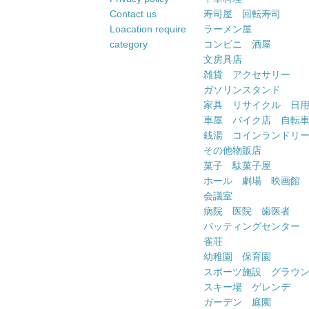
Contact us
寿司屋 回転寿司
Loacation require
ラーメン屋
category
コンビニ 酒屋
文房具店
雑貨 アクセサリー
ガソリンスタンド
家具 リサイクル 日
車屋 バイク店 自転
銭湯 コインランドリ
その他物販店
菓子 駄菓子屋
ホール 劇場 映画館
会議室
病院 医院 歯医者
バッティングセンター
雀荘
幼稚園 保育園
スポーツ施設 グラウ
スキー場 ゲレンデ
ガーデン 庭園