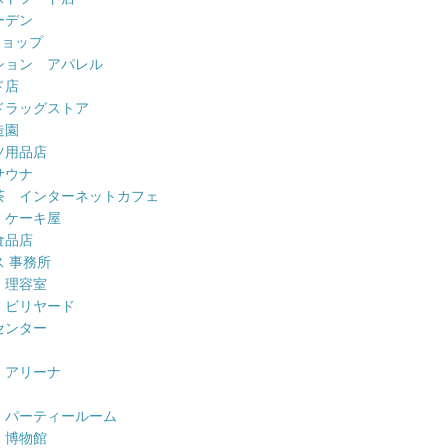
ーデン
ショップ
ション アパレル
ド店
ドラッグストア
造園
ツ用品店
サウナ
茶 インターネットカフェ
 ケーキ屋
食品店
 事務所
 理容室
 ビリヤード
センター
 アリーナ
 パーティールーム
 博物館