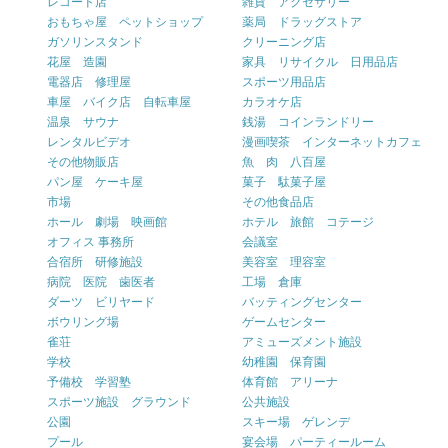
レコード店
雑貨 アクセサリー
おもちゃ屋 ペットショップ
薬局 ドラッグストア
ガソリンスタンド
クリーニング店
花屋 造園
家具 リサイクル 日用品店
電器店 修理屋
スポーツ用品店
車屋 バイク店 自転車屋
カラオケ店
温泉 サウナ
銭湯 コインランドリー
レンタルビデオ
漫画喫茶 インターネットカフェ
その他物販店
魚 肉 八百屋
パン屋 ケーキ屋
菓子 駄菓子屋
市場
その他食品店
ホール 劇場 映画館
ホテル 旅館 コテージ
オフィス 事務所
会議室
合宿所 研修施設
美容室 理容室
病院 医院 歯医者
工場 倉庫
ダーツ ビリヤード
バッティングセンター
ボウリング場
ゲームセンター
雀荘
アミューズメント施設
学校
幼稚園 保育園
予備校 学習塾
体育館 アリーナ
スポーツ施設 グラウンド
公共施設
公園
スキー場 ゲレンデ
プール
宴会場 パーティールーム