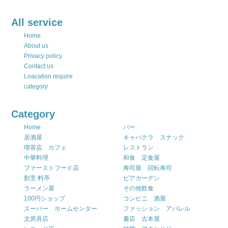
All service
Home
About us
Privacy policy
Contact us
Loacation require
category
Category
Home
バー
居酒屋
キャバクラ スナック
喫茶店 カフェ
レストラン
中華料理
和食 定食屋
ファーストフード店
寿司屋 回転寿司
割烹 料亭
ビアガーデン
ラーメン屋
その他飲食
100円ショップ
コンビニ 酒屋
スーパー ホームセンター
ファッション アパレル
文房具店
書店 古本屋