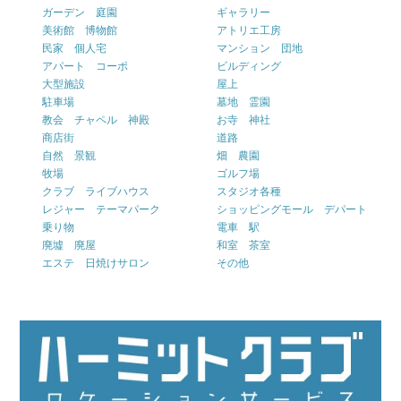
ガーデン 庭園
ギャラリー
美術館 博物館
アトリエ工房
民家 個人宅
マンション 団地
アパート コーポ
ビルディング
大型施設
屋上
駐車場
墓地 霊園
教会 チャペル 神殿
お寺 神社
商店街
道路
自然 景観
畑 農園
牧場
ゴルフ場
クラブ ライブハウス
スタジオ各種
レジャー テーマパーク
ショッピングモール デパート
乗り物
電車 駅
廃墟 廃屋
和室 茶室
エステ 日焼けサロン
その他