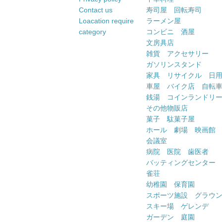
Contact us
寿司屋 回転寿司
Loacation require
ラーメン屋
category
コンビニ 酒屋
文房具店
雑貨 アクセサリー
ガソリンスタンド
家具 リサイクル 日
車屋 バイク店 自転
銭湯 コインランドリ
その他物販店
菓子 駄菓子屋
ホール 劇場 映画館
会議室
病院 医院 歯医者
バッティングセンター
雀荘
幼稚園 保育園
スポーツ施設 グラウ
スキー場 ゲレンデ
ガーデン 庭園