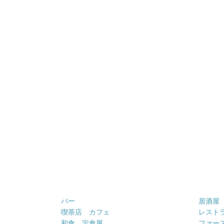
バー
居酒屋
喫茶店 カフェ
レスト
和食 定食屋
ファー