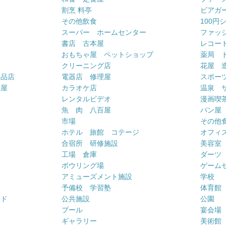
割烹 料亭
ビアガ
その他飲食
100円
スーパー ホームセンター
ファッ
書店 古本屋
レコー
おもちゃ屋 ペットショップ
薬局 
クリーニング店
花屋 
用品店
電器店 修理屋
スポー
車屋
カラオケ店
温泉 
ー
レンタルビデオ
漫画喫
魚 肉 八百屋
パン屋
市場
その他
ホテル 旅館 コテージ
オフィス
合宿所 研修施設
美容室
工場 倉庫
ダーツ
ボウリング場
ゲーム
アミューズメント施設
学校
予備校 学習塾
体育館
ンド
公共施設
公園
プール
宴会場
ギャラリー
美術館