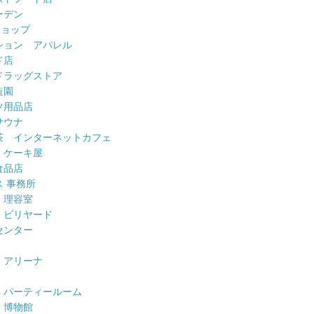
ーデン
ショップ
ション アパレル
ド店
ドラッグストア
造園
ツ用品店
サウナ
茶 インターネットカフェ
 ケーキ屋
食品店
 事務所
 理容室
 ビリヤード
センター
 アリーナ
 パーティールーム
 博物館