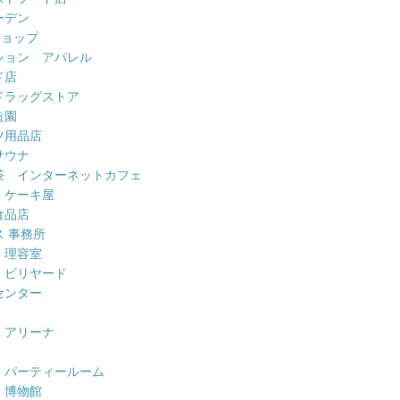
ーデン
ショップ
ション アパレル
ド店
ドラッグストア
造園
ツ用品店
サウナ
茶 インターネットカフェ
 ケーキ屋
食品店
 事務所
 理容室
 ビリヤード
センター
 アリーナ
 パーティールーム
 博物館