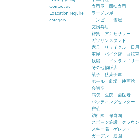
Contact us
寿司屋 回転寿司
Loacation require
ラーメン屋
category
コンビニ 酒屋
文房具店
雑貨 アクセサリー
ガソリンスタンド
家具 リサイクル 日
車屋 バイク店 自転
銭湯 コインランドリ
その他物販店
菓子 駄菓子屋
ホール 劇場 映画館
会議室
病院 医院 歯医者
バッティングセンター
雀荘
幼稚園 保育園
スポーツ施設 グラウ
スキー場 ゲレンデ
ガーデン 庭園