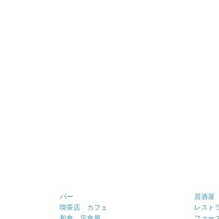
バー
居酒屋
喫茶店 カフェ
レスト
和食 定食屋
ファー