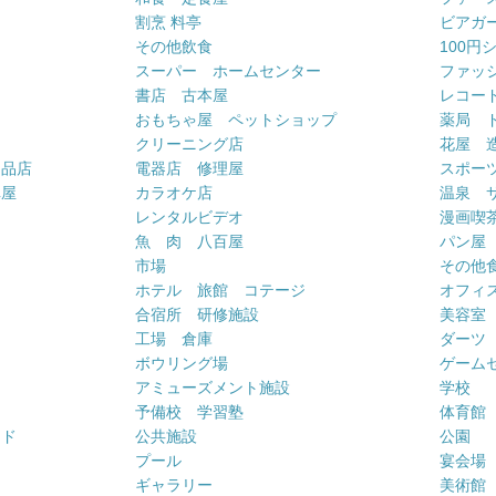
割烹 料亭
ビアガ
その他飲食
100円
スーパー ホームセンター
ファッ
書店 古本屋
レコー
おもちゃ屋 ペットショップ
薬局 
クリーニング店
花屋 
用品店
電器店 修理屋
スポー
車屋
カラオケ店
温泉 
ー
レンタルビデオ
漫画喫
魚 肉 八百屋
パン屋
市場
その他
ホテル 旅館 コテージ
オフィス
合宿所 研修施設
美容室
工場 倉庫
ダーツ
ボウリング場
ゲーム
アミューズメント施設
学校
予備校 学習塾
体育館
ンド
公共施設
公園
プール
宴会場
ギャラリー
美術館