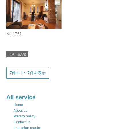
No.1761
民家 個人宅
7件中 1〜7件を表示
All service
Home
About us
Privacy policy
Contact us
Loacation require