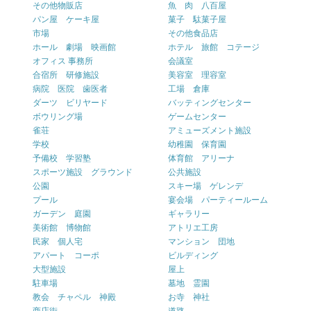
その他物販店
魚 肉 八百屋
パン屋 ケーキ屋
菓子 駄菓子屋
市場
その他食品店
ホール 劇場 映画館
ホテル 旅館 コテージ
オフィス 事務所
会議室
合宿所 研修施設
美容室 理容室
病院 医院 歯医者
工場 倉庫
ダーツ ビリヤード
バッティングセンター
ボウリング場
ゲームセンター
雀荘
アミューズメント施設
学校
幼稚園 保育園
予備校 学習塾
体育館 アリーナ
スポーツ施設 グラウンド
公共施設
公園
スキー場 ゲレンデ
プール
宴会場 パーティールーム
ガーデン 庭園
ギャラリー
美術館 博物館
アトリエ工房
民家 個人宅
マンション 団地
アパート コーポ
ビルディング
大型施設
屋上
駐車場
墓地 霊園
教会 チャペル 神殿
お寺 神社
商店街
道路