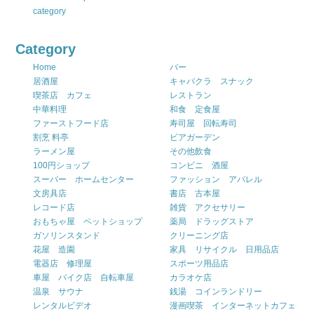
category
Category
Home
バー
居酒屋
キャバクラ スナック
喫茶店 カフェ
レストラン
中華料理
和食 定食屋
ファーストフード店
寿司屋 回転寿司
割烹 料亭
ビアガーデン
ラーメン屋
その他飲食
100円ショップ
コンビニ 酒屋
スーパー ホームセンター
ファッション アパレル
文房具店
書店 古本屋
レコード店
雑貨 アクセサリー
おもちゃ屋 ペットショップ
薬局 ドラッグストア
ガソリンスタンド
クリーニング店
花屋 造園
家具 リサイクル 日用品店
電器店 修理屋
スポーツ用品店
車屋 バイク店 自転車屋
カラオケ店
温泉 サウナ
銭湯 コインランドリー
レンタルビデオ
漫画喫茶 インターネットカフェ