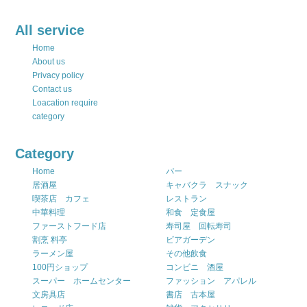
All service
Home
About us
Privacy policy
Contact us
Loacation require
category
Category
Home
バー
居酒屋
キャバクラ スナック
喫茶店 カフェ
レストラン
中華料理
和食 定食屋
ファーストフード店
寿司屋 回転寿司
割烹 料亭
ビアガーデン
ラーメン屋
その他飲食
100円ショップ
コンビニ 酒屋
スーパー ホームセンター
ファッション アパレル
文房具店
書店 古本屋