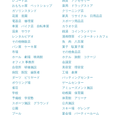
レコード店
雑貨 アクセサリー
おもちゃ屋 ペットショップ
薬局 ドラッグストア
ガソリンスタンド
クリーニング店
花屋 造園
家具 リサイクル 日用品店
電器店 修理屋
スポーツ用品店
車屋 バイク店 自転車屋
カラオケ店
温泉 サウナ
銭湯 コインランドリー
レンタルビデオ
漫画喫茶 インターネットカフェ
その他物販店
魚 肉 八百屋
パン屋 ケーキ屋
菓子 駄菓子屋
市場
その他食品店
ホール 劇場 映画館
ホテル 旅館 コテージ
オフィス 事務所
会議室
合宿所 研修施設
美容室 理容室
病院 医院 歯医者
工場 倉庫
ダーツ ビリヤード
バッティングセンター
ボウリング場
ゲームセンター
雀荘
アミューズメント施設
学校
幼稚園 保育園
予備校 学習塾
体育館 アリーナ
スポーツ施設 グラウンド
公共施設
公園
スキー場 ゲレンデ
プール
宴会場 パーティールーム