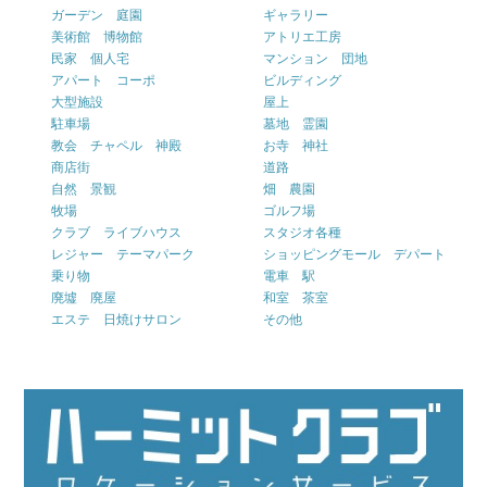
ガーデン 庭園
ギャラリー
美術館 博物館
アトリエ工房
民家 個人宅
マンション 団地
アパート コーポ
ビルディング
大型施設
屋上
駐車場
墓地 霊園
教会 チャペル 神殿
お寺 神社
商店街
道路
自然 景観
畑 農園
牧場
ゴルフ場
クラブ ライブハウス
スタジオ各種
レジャー テーマパーク
ショッピングモール デパート
乗り物
電車 駅
廃墟 廃屋
和室 茶室
エステ 日焼けサロン
その他