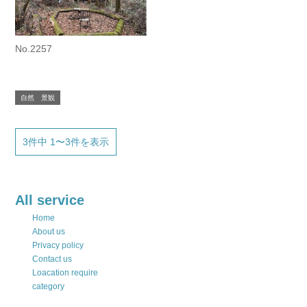
No.2257
自然 景観
3件中 1〜3件を表示
All service
Home
About us
Privacy policy
Contact us
Loacation require
category