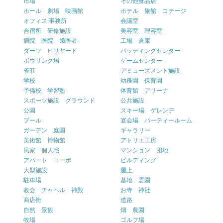
市場
その他食品店
ホール 劇場 映画館
ホテル 旅館 コテージ
オフィス 事務所
会議室
合宿所 研修施設
美容室 理容室
病院 医院 歯医者
工場 倉庫
ダーツ ビリヤード
バッティングセンター
ボウリング場
ゲームセンター
雀荘
アミューズメント施設
学校
幼稚園 保育園
予備校 学習塾
体育館 アリーナ
スポーツ施設 グラウンド
公共施設
公園
スキー場 ゲレンデ
プール
宴会場 パーティールーム
ガーデン 庭園
ギャラリー
美術館 博物館
アトリエ工房
民家 個人宅
マンション 団地
アパート コーポ
ビルディング
大型施設
屋上
駐車場
墓地 霊園
教会 チャペル 神殿
お寺 神社
商店街
道路
自然 景観
畑 農園
牧場
ゴルフ場