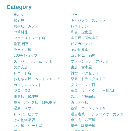
Category
Home
バー
居酒屋
キャバクラ スナック
喫茶店 カフェ
レストラン
中華料理
和食 定食屋
ファーストフード店
寿司屋 回転寿司
割烹 料亭
ビアガーデン
ラーメン屋
その他飲食
100円ショップ
コンビニ 酒屋
スーパー ホームセンター
ファッション アパレル
文房具店
書店 古本屋
レコード店
雑貨 アクセサリー
おもちゃ屋 ペットショップ
薬局 ドラッグストア
ガソリンスタンド
クリーニング店
花屋 造園
家具 リサイクル 日用品店
電器店 修理屋
スポーツ用品店
車屋 バイク店 自転車屋
カラオケ店
温泉 サウナ
銭湯 コインランドリー
レンタルビデオ
漫画喫茶 インターネットカフェ
その他物販店
魚 肉 八百屋
パン屋 ケーキ屋
菓子 駄菓子屋