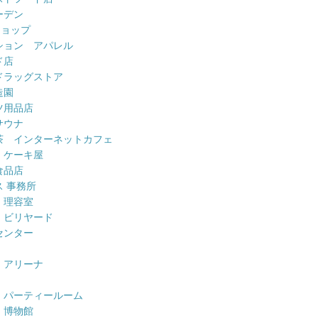
ーデン
ショップ
ション アパレル
ド店
ドラッグストア
造園
ツ用品店
サウナ
茶 インターネットカフェ
 ケーキ屋
食品店
 事務所
 理容室
 ビリヤード
センター
 アリーナ
 パーティールーム
 博物館