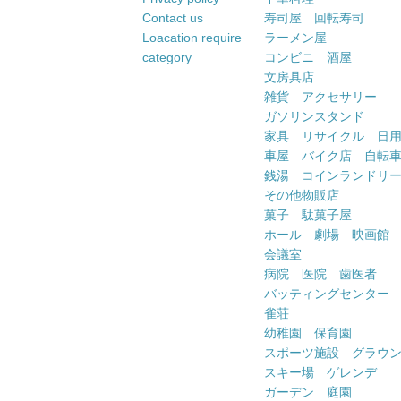
Contact us
寿司屋 回転寿司
Loacation require
ラーメン屋
category
コンビニ 酒屋
文房具店
雑貨 アクセサリー
ガソリンスタンド
家具 リサイクル 日
車屋 バイク店 自転
銭湯 コインランドリ
その他物販店
菓子 駄菓子屋
ホール 劇場 映画館
会議室
病院 医院 歯医者
バッティングセンター
雀荘
幼稚園 保育園
スポーツ施設 グラウ
スキー場 ゲレンデ
ガーデン 庭園