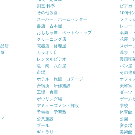
割烹 料亭
ビアガ
その他飲食
100円
スーパー ホームセンター
ファッ
書店 古本屋
レコー
おもちゃ屋 ペットショップ
薬局 
クリーニング店
花屋 
用品店
電器店 修理屋
スポー
車屋
カラオケ店
温泉 
ー
レンタルビデオ
漫画喫
魚 肉 八百屋
パン屋
市場
その他
ホテル 旅館 コテージ
オフィス
合宿所 研修施設
美容室
工場 倉庫
ダーツ
ボウリング場
ゲーム
アミューズメント施設
学校
予備校 学習塾
体育館
ンド
公共施設
公園
プール
宴会場
ギャラリー
美術館