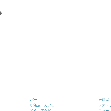
バー
居酒屋
喫茶店 カフェ
レスト
和食 定食屋
ファー