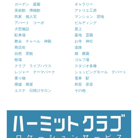
ガーデン 庭園
ギャラリー
美術館 博物館
アトリエ工房
民家 個人宅
マンション 団地
アパート コーポ
ビルディング
大型施設
屋上
駐車場
墓地 霊園
教会 チャペル 神殿
お寺 神社
商店街
道路
自然 景観
畑 農園
牧場
ゴルフ場
クラブ ライブハウス
スタジオ各種
レジャー テーマパーク
ショッピングモール デパート
乗り物
電車 駅
廃墟 廃屋
和室 茶室
エステ 日焼けサロン
その他