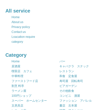
All service
Home
About us
Privacy policy
Contact us
Loacation require
category
Category
Home
バー
居酒屋
キャバクラ スナック
喫茶店 カフェ
レストラン
中華料理
和食 定食屋
ファーストフード店
寿司屋 回転寿司
割烹 料亭
ビアガーデン
ラーメン屋
その他飲食
100円ショップ
コンビニ 酒屋
スーパー ホームセンター
ファッション アパレル
文房具店
書店 古本屋