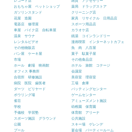
レコード店
雑貨 アクセサリー
おもちゃ屋 ペットショップ
薬局 ドラッグストア
ガソリンスタンド
クリーニング店
花屋 造園
家具 リサイクル 日用品店
電器店 修理屋
スポーツ用品店
車屋 バイク店 自転車屋
カラオケ店
温泉 サウナ
銭湯 コインランドリー
レンタルビデオ
漫画喫茶 インターネットカフェ
その他物販店
魚 肉 八百屋
パン屋 ケーキ屋
菓子 駄菓子屋
市場
その他食品店
ホール 劇場 映画館
ホテル 旅館 コテージ
オフィス 事務所
会議室
合宿所 研修施設
美容室 理容室
病院 医院 歯医者
工場 倉庫
ダーツ ビリヤード
バッティングセンター
ボウリング場
ゲームセンター
雀荘
アミューズメント施設
学校
幼稚園 保育園
予備校 学習塾
体育館 アリーナ
スポーツ施設 グラウンド
公共施設
公園
スキー場 ゲレンデ
プール
宴会場 パーティールーム