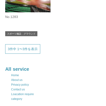
No.1283
スポーツ施設 グラウンド
3件中 1〜3件を表示
All service
Home
About us
Privacy policy
Contact us
Loacation require
category