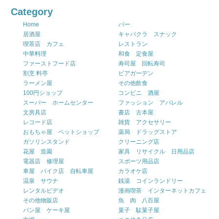
Category
Home
バー
居酒屋
キャバクラ スナック
喫茶店 カフェ
レストラン
中華料理
和食 定食屋
ファーストフード店
寿司屋 回転寿司
割烹 料亭
ビアガーデン
ラーメン屋
その他飲食
100円ショップ
コンビニ 酒屋
スーパー ホームセンター
ファッション アパレル
文房具店
書店 古本屋
レコード店
雑貨 アクセサリー
おもちゃ屋 ペットショップ
薬局 ドラッグストア
ガソリンスタンド
クリーニング店
花屋 造園
家具 リサイクル 日用品店
電器店 修理屋
スポーツ用品店
車屋 バイク店 自転車屋
カラオケ店
温泉 サウナ
銭湯 コインランドリー
レンタルビデオ
漫画喫茶 インターネットカフェ
その他物販店
魚 肉 八百屋
パン屋 ケーキ屋
菓子 駄菓子屋