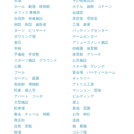
市場
その他食品店
ホール 劇場 映画館
ホテル 旅館 コテージ
オフィス 事務所
会議室
合宿所 研修施設
美容室 理容室
病院 医院 歯医者
工場 倉庫
ダーツ ビリヤード
バッティングセンター
ボウリング場
ゲームセンター
雀荘
アミューズメント施設
学校
幼稚園 保育園
予備校 学習塾
体育館 アリーナ
スポーツ施設 グラウンド
公共施設
公園
スキー場 ゲレンデ
プール
宴会場 パーティールーム
ガーデン 庭園
ギャラリー
美術館 博物館
アトリエ工房
民家 個人宅
マンション 団地
アパート コーポ
ビルディング
大型施設
屋上
駐車場
墓地 霊園
教会 チャペル 神殿
お寺 神社
商店街
道路
自然 景観
畑 農園
牧場
ゴルフ場