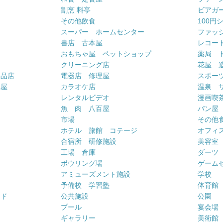
割烹 料亭
ビアガ
その他飲食
100円
スーパー ホームセンター
ファッ
書店 古本屋
レコー
おもちゃ屋 ペットショップ
薬局 
クリーニング店
花屋 
用品店
電器店 修理屋
スポー
車屋
カラオケ店
温泉 
ー
レンタルビデオ
漫画喫
魚 肉 八百屋
パン屋
市場
その他
ホテル 旅館 コテージ
オフィス
合宿所 研修施設
美容室
工場 倉庫
ダーツ
ボウリング場
ゲーム
アミューズメント施設
学校
予備校 学習塾
体育館
ンド
公共施設
公園
プール
宴会場
ギャラリー
美術館