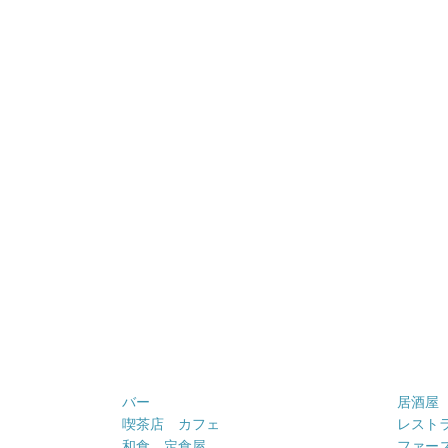
バー
居酒屋
喫茶店 カフェ
レスト
和食 定食屋
ファー