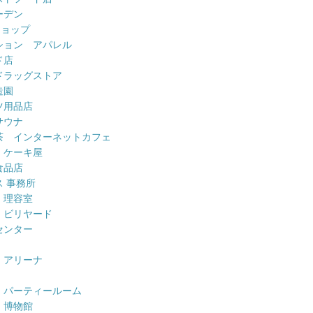
ーデン
ショップ
ション アパレル
ド店
ドラッグストア
造園
ツ用品店
サウナ
茶 インターネットカフェ
 ケーキ屋
食品店
 事務所
 理容室
 ビリヤード
センター
 アリーナ
 パーティールーム
 博物館