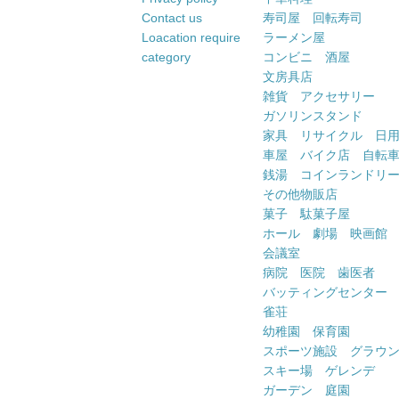
Contact us
寿司屋 回転寿司
Loacation require
ラーメン屋
category
コンビニ 酒屋
文房具店
雑貨 アクセサリー
ガソリンスタンド
家具 リサイクル 日
車屋 バイク店 自転
銭湯 コインランドリ
その他物販店
菓子 駄菓子屋
ホール 劇場 映画館
会議室
病院 医院 歯医者
バッティングセンター
雀荘
幼稚園 保育園
スポーツ施設 グラウ
スキー場 ゲレンデ
ガーデン 庭園