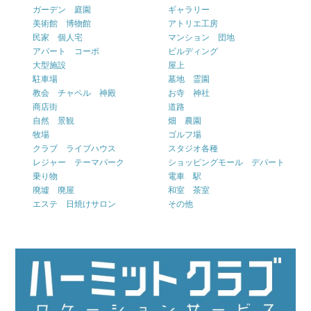
ガーデン 庭園
ギャラリー
美術館 博物館
アトリエ工房
民家 個人宅
マンション 団地
アパート コーポ
ビルディング
大型施設
屋上
駐車場
墓地 霊園
教会 チャペル 神殿
お寺 神社
商店街
道路
自然 景観
畑 農園
牧場
ゴルフ場
クラブ ライブハウス
スタジオ各種
レジャー テーマパーク
ショッピングモール デパート
乗り物
電車 駅
廃墟 廃屋
和室 茶室
エステ 日焼けサロン
その他