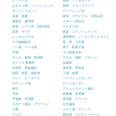
レコード店
雑貨 アクセサリー
おもちゃ屋 ペットショップ
薬局 ドラッグストア
ガソリンスタンド
クリーニング店
花屋 造園
家具 リサイクル 日用品店
電器店 修理屋
スポーツ用品店
車屋 バイク店 自転車屋
カラオケ店
温泉 サウナ
銭湯 コインランドリー
レンタルビデオ
漫画喫茶 インターネットカフェ
その他物販店
魚 肉 八百屋
パン屋 ケーキ屋
菓子 駄菓子屋
市場
その他食品店
ホール 劇場 映画館
ホテル 旅館 コテージ
オフィス 事務所
会議室
合宿所 研修施設
美容室 理容室
病院 医院 歯医者
工場 倉庫
ダーツ ビリヤード
バッティングセンター
ボウリング場
ゲームセンター
雀荘
アミューズメント施設
学校
幼稚園 保育園
予備校 学習塾
体育館 アリーナ
スポーツ施設 グラウンド
公共施設
公園
スキー場 ゲレンデ
プール
宴会場 パーティールーム