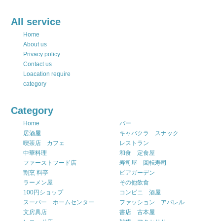
All service
Home
About us
Privacy policy
Contact us
Loacation require
category
Category
Home
バー
居酒屋
キャバクラ スナック
喫茶店 カフェ
レストラン
中華料理
和食 定食屋
ファーストフード店
寿司屋 回転寿司
割烹 料亭
ビアガーデン
ラーメン屋
その他飲食
100円ショップ
コンビニ 酒屋
スーパー ホームセンター
ファッション アパレル
文房具店
書店 古本屋