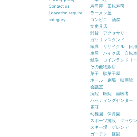
Contact us
寿司屋 回転寿司
Loacation require
ラーメン屋
category
コンビニ 酒屋
文房具店
雑貨 アクセサリー
ガソリンスタンド
家具 リサイクル 日
車屋 バイク店 自転
銭湯 コインランドリ
その他物販店
菓子 駄菓子屋
ホール 劇場 映画館
会議室
病院 医院 歯医者
バッティングセンター
雀荘
幼稚園 保育園
スポーツ施設 グラウ
スキー場 ゲレンデ
ガーデン 庭園