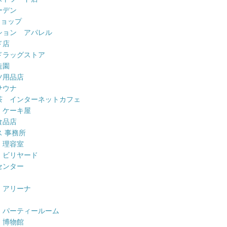
ーデン
ショップ
ション アパレル
ド店
ドラッグストア
造園
ツ用品店
サウナ
茶 インターネットカフェ
 ケーキ屋
食品店
 事務所
 理容室
 ビリヤード
センター
 アリーナ
 パーティールーム
 博物館