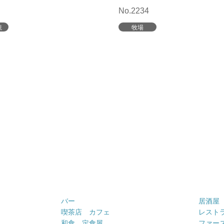
No.2234
観
牧場
バー
居酒屋
喫茶店 カフェ
レスト
和食 定食屋
ファー