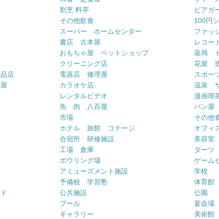
割烹 料亭
ビアガ
その他飲食
100円
スーパー ホームセンター
ファッ
書店 古本屋
レコー
おもちゃ屋 ペットショップ
薬局 
クリーニング店
花屋 
用品店
電器店 修理屋
スポー
車屋
カラオケ店
温泉 
ー
レンタルビデオ
漫画喫
魚 肉 八百屋
パン屋
市場
その他
ホテル 旅館 コテージ
オフィス
合宿所 研修施設
美容室
工場 倉庫
ダーツ
ボウリング場
ゲーム
アミューズメント施設
学校
予備校 学習塾
体育館
ンド
公共施設
公園
プール
宴会場
ギャラリー
美術館