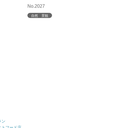
No.2027
自然 景観
ラン
ストフード店