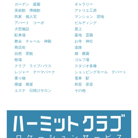
ガーデン 庭園
ギャラリー
美術館 博物館
アトリエ工房
民家 個人宅
マンション 団地
アパート コーポ
ビルディング
大型施設
屋上
駐車場
墓地 霊園
教会 チャペル 神殿
お寺 神社
商店街
道路
自然 景観
畑 農園
牧場
ゴルフ場
クラブ ライブハウス
スタジオ各種
レジャー テーマパーク
ショッピングモール デパート
乗り物
電車 駅
廃墟 廃屋
和室 茶室
エステ 日焼けサロン
その他