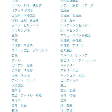
市場
その他食品店
ホール 劇場 映画館
ホテル 旅館 コテージ
オフィス 事務所
会議室
合宿所 研修施設
美容室 理容室
病院 医院 歯医者
工場 倉庫
ダーツ ビリヤード
バッティングセンター
ボウリング場
ゲームセンター
雀荘
アミューズメント施設
学校
幼稚園 保育園
予備校 学習塾
体育館 アリーナ
スポーツ施設 グラウンド
公共施設
公園
スキー場 ゲレンデ
プール
宴会場 パーティールーム
ガーデン 庭園
ギャラリー
美術館 博物館
アトリエ工房
民家 個人宅
マンション 団地
アパート コーポ
ビルディング
大型施設
屋上
駐車場
墓地 霊園
教会 チャペル 神殿
お寺 神社
商店街
道路
自然 景観
畑 農園
牧場
ゴルフ場