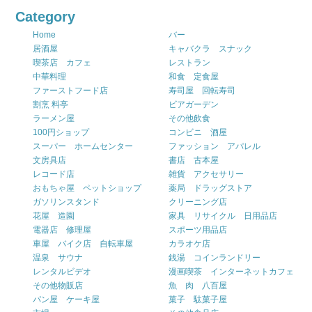
Category
Home
バー
居酒屋
キャバクラ スナック
喫茶店 カフェ
レストラン
中華料理
和食 定食屋
ファーストフード店
寿司屋 回転寿司
割烹 料亭
ビアガーデン
ラーメン屋
その他飲食
100円ショップ
コンビニ 酒屋
スーパー ホームセンター
ファッション アパレル
文房具店
書店 古本屋
レコード店
雑貨 アクセサリー
おもちゃ屋 ペットショップ
薬局 ドラッグストア
ガソリンスタンド
クリーニング店
花屋 造園
家具 リサイクル 日用品店
電器店 修理屋
スポーツ用品店
車屋 バイク店 自転車屋
カラオケ店
温泉 サウナ
銭湯 コインランドリー
レンタルビデオ
漫画喫茶 インターネットカフェ
その他物販店
魚 肉 八百屋
パン屋 ケーキ屋
菓子 駄菓子屋