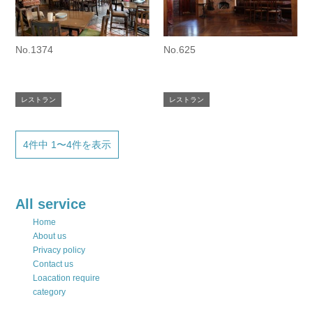
No.1374
No.625
レストラン
レストラン
4件中 1〜4件を表示
All service
Home
About us
Privacy policy
Contact us
Loacation require
category