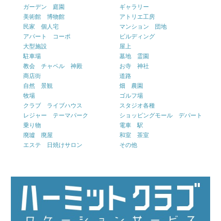
ガーデン 庭園
ギャラリー
美術館 博物館
アトリエ工房
民家 個人宅
マンション 団地
アパート コーポ
ビルディング
大型施設
屋上
駐車場
墓地 霊園
教会 チャペル 神殿
お寺 神社
商店街
道路
自然 景観
畑 農園
牧場
ゴルフ場
クラブ ライブハウス
スタジオ各種
レジャー テーマパーク
ショッピングモール デパート
乗り物
電車 駅
廃墟 廃屋
和室 茶室
エステ 日焼けサロン
その他