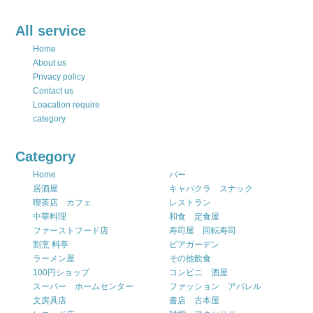
All service
Home
About us
Privacy policy
Contact us
Loacation require
category
Category
Home
バー
居酒屋
キャバクラ スナック
喫茶店 カフェ
レストラン
中華料理
和食 定食屋
ファーストフード店
寿司屋 回転寿司
割烹 料亭
ビアガーデン
ラーメン屋
その他飲食
100円ショップ
コンビニ 酒屋
スーパー ホームセンター
ファッション アパレル
文房具店
書店 古本屋