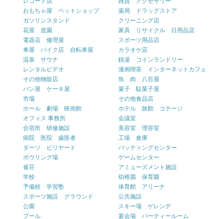
レコード店
雑貨 アクセサリー
おもちゃ屋 ペットショップ
薬局 ドラッグストア
ガソリンスタンド
クリーニング店
花屋 造園
家具 リサイクル 日用品店
電器店 修理屋
スポーツ用品店
車屋 バイク店 自転車屋
カラオケ店
温泉 サウナ
銭湯 コインランドリー
レンタルビデオ
漫画喫茶 インターネットカフェ
その他物販店
魚 肉 八百屋
パン屋 ケーキ屋
菓子 駄菓子屋
市場
その他食品店
ホール 劇場 映画館
ホテル 旅館 コテージ
オフィス 事務所
会議室
合宿所 研修施設
美容室 理容室
病院 医院 歯医者
工場 倉庫
ダーツ ビリヤード
バッティングセンター
ボウリング場
ゲームセンター
雀荘
アミューズメント施設
学校
幼稚園 保育園
予備校 学習塾
体育館 アリーナ
スポーツ施設 グラウンド
公共施設
公園
スキー場 ゲレンデ
プール
宴会場 パーティールーム