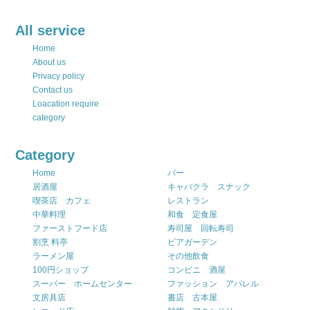
All service
Home
About us
Privacy policy
Contact us
Loacation require
category
Category
Home
バー
居酒屋
キャバクラ スナック
喫茶店 カフェ
レストラン
中華料理
和食 定食屋
ファーストフード店
寿司屋 回転寿司
割烹 料亭
ビアガーデン
ラーメン屋
その他飲食
100円ショップ
コンビニ 酒屋
スーパー ホームセンター
ファッション アパレル
文房具店
書店 古本屋