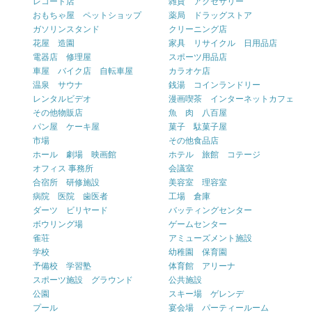
レコード店
雑貨 アクセサリー
おもちゃ屋 ペットショップ
薬局 ドラッグストア
ガソリンスタンド
クリーニング店
花屋 造園
家具 リサイクル 日用品店
電器店 修理屋
スポーツ用品店
車屋 バイク店 自転車屋
カラオケ店
温泉 サウナ
銭湯 コインランドリー
レンタルビデオ
漫画喫茶 インターネットカフェ
その他物販店
魚 肉 八百屋
パン屋 ケーキ屋
菓子 駄菓子屋
市場
その他食品店
ホール 劇場 映画館
ホテル 旅館 コテージ
オフィス 事務所
会議室
合宿所 研修施設
美容室 理容室
病院 医院 歯医者
工場 倉庫
ダーツ ビリヤード
バッティングセンター
ボウリング場
ゲームセンター
雀荘
アミューズメント施設
学校
幼稚園 保育園
予備校 学習塾
体育館 アリーナ
スポーツ施設 グラウンド
公共施設
公園
スキー場 ゲレンデ
プール
宴会場 パーティールーム