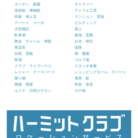
ガーデン 庭園
ギャラリー
美術館 博物館
アトリエ工房
民家 個人宅
マンション 団地
アパート コーポ
ビルディング
大型施設
屋上
駐車場
墓地 霊園
教会 チャペル 神殿
お寺 神社
商店街
道路
自然 景観
畑 農園
牧場
ゴルフ場
クラブ ライブハウス
スタジオ各種
レジャー テーマパーク
ショッピングモール デパート
乗り物
電車 駅
廃墟 廃屋
和室 茶室
エステ 日焼けサロン
その他