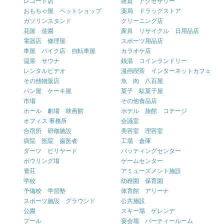
レコード店
雑貨 アクセサリー
おもちゃ屋 ペットショップ
薬局 ドラッグストア
ガソリンスタンド
クリーニング店
花屋 造園
家具 リサイクル 日用品店
電器店 修理屋
スポーツ用品店
車屋 バイク店 自転車屋
カラオケ店
温泉 サウナ
銭湯 コインランドリー
レンタルビデオ
漫画喫茶 インターネットカフェ
その他物販店
魚 肉 八百屋
パン屋 ケーキ屋
菓子 駄菓子屋
市場
その他食品店
ホール 劇場 映画館
ホテル 旅館 コテージ
オフィス 事務所
会議室
合宿所 研修施設
美容室 理容室
病院 医院 歯医者
工場 倉庫
ダーツ ビリヤード
バッティングセンター
ボウリング場
ゲームセンター
雀荘
アミューズメント施設
学校
幼稚園 保育園
予備校 学習塾
体育館 アリーナ
スポーツ施設 グラウンド
公共施設
公園
スキー場 ゲレンデ
プール
宴会場 パーティールーム