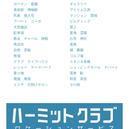
ガーデン 庭園
ギャラリー
美術館 博物館
アトリエ工房
民家 個人宅
マンション 団地
アパート コーポ
ビルディング
大型施設
屋上
駐車場
墓地 霊園
教会 チャペル 神殿
お寺 神社
商店街
道路
自然 景観
畑 農園
牧場
ゴルフ場
クラブ ライブハウス
スタジオ各種
レジャー テーマパーク
ショッピングモール デパート
乗り物
電車 駅
廃墟 廃屋
和室 茶室
エステ 日焼けサロン
その他