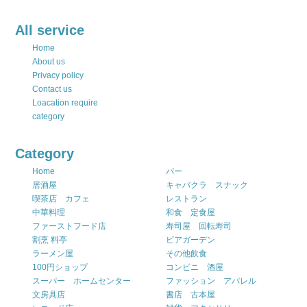
All service
Home
About us
Privacy policy
Contact us
Loacation require
category
Category
Home
バー
居酒屋
キャバクラ スナック
喫茶店 カフェ
レストラン
中華料理
和食 定食屋
ファーストフード店
寿司屋 回転寿司
割烹 料亭
ビアガーデン
ラーメン屋
その他飲食
100円ショップ
コンビニ 酒屋
スーパー ホームセンター
ファッション アパレル
文房具店
書店 古本屋