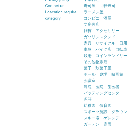
Contact us
寿司屋 回転寿司
Loacation require
ラーメン屋
category
コンビニ 酒屋
文房具店
雑貨 アクセサリー
ガソリンスタンド
家具 リサイクル 日
車屋 バイク店 自転
銭湯 コインランドリ
その他物販店
菓子 駄菓子屋
ホール 劇場 映画館
会議室
病院 医院 歯医者
バッティングセンター
雀荘
幼稚園 保育園
スポーツ施設 グラウ
スキー場 ゲレンデ
ガーデン 庭園