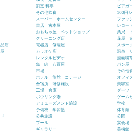
割烹 料亭
ビアガ
その他飲食
100円
スーパー ホームセンター
ファッ
書店 古本屋
レコー
おもちゃ屋 ペットショップ
薬局 
クリーニング店
花屋 
用品店
電器店 修理屋
スポー
車屋
カラオケ店
温泉 
ー
レンタルビデオ
漫画喫
魚 肉 八百屋
パン屋
市場
その他
ホテル 旅館 コテージ
オフィス
合宿所 研修施設
美容室
工場 倉庫
ダーツ
ボウリング場
ゲーム
アミューズメント施設
学校
予備校 学習塾
体育館
ンド
公共施設
公園
プール
宴会場
ギャラリー
美術館