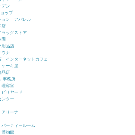
ーデン
ショップ
ション アパレル
ド店
ドラッグストア
造園
ツ用品店
サウナ
茶 インターネットカフェ
 ケーキ屋
食品店
 事務所
 理容室
 ビリヤード
センター
 アリーナ
 パーティールーム
 博物館