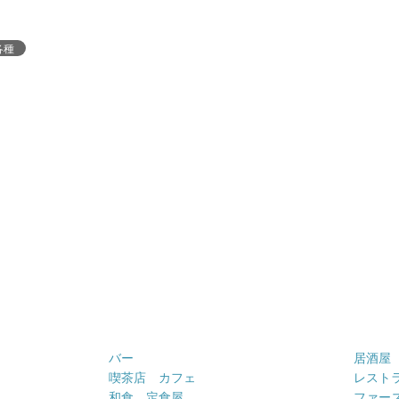
各種
バー
居酒屋
喫茶店 カフェ
レスト
和食 定食屋
ファー