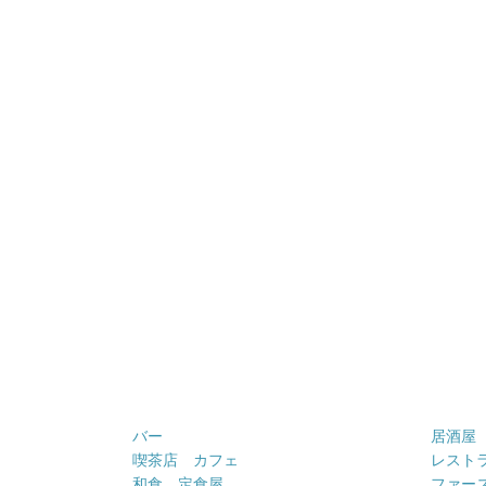
バー
居酒屋
喫茶店 カフェ
レスト
和食 定食屋
ファー