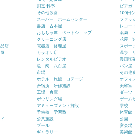
割烹 料亭
ビアガ
その他飲食
100円
スーパー ホームセンター
ファッ
書店 古本屋
レコー
おもちゃ屋 ペットショップ
薬局 
クリーニング店
花屋 
用品店
電器店 修理屋
スポー
車屋
カラオケ店
温泉 
ー
レンタルビデオ
漫画喫
魚 肉 八百屋
パン屋
市場
その他
ホテル 旅館 コテージ
オフィス
合宿所 研修施設
美容室
工場 倉庫
ダーツ
ボウリング場
ゲーム
アミューズメント施設
学校
予備校 学習塾
体育館
ンド
公共施設
公園
プール
宴会場
ギャラリー
美術館