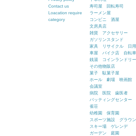
Contact us
寿司屋 回転寿司
Loacation require
ラーメン屋
category
コンビニ 酒屋
文房具店
雑貨 アクセサリー
ガソリンスタンド
家具 リサイクル 日
車屋 バイク店 自転
銭湯 コインランドリ
その他物販店
菓子 駄菓子屋
ホール 劇場 映画館
会議室
病院 医院 歯医者
バッティングセンター
雀荘
幼稚園 保育園
スポーツ施設 グラウ
スキー場 ゲレンデ
ガーデン 庭園