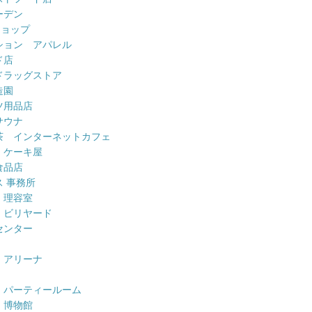
ーデン
ショップ
ション アパレル
ド店
ドラッグストア
造園
ツ用品店
サウナ
茶 インターネットカフェ
 ケーキ屋
食品店
 事務所
 理容室
 ビリヤード
センター
 アリーナ
 パーティールーム
 博物館