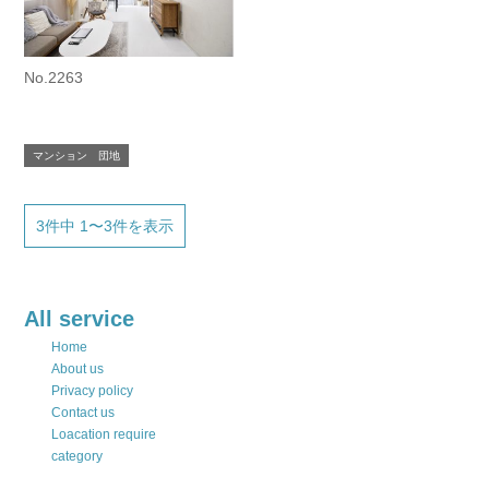
No.2263
マンション 団地
3件中 1〜3件を表示
All service
Home
About us
Privacy policy
Contact us
Loacation require
category