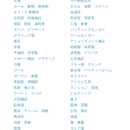
市場
その他食品店
ホール 劇場 映画館
ホテル 旅館 コテージ
オフィス 事務所
会議室
合宿所 研修施設
美容室 理容室
病院 医院 歯医者
工場 倉庫
ダーツ ビリヤード
バッティングセンター
ボウリング場
ゲームセンター
雀荘
アミューズメント施設
学校
幼稚園 保育園
予備校 学習塾
体育館 アリーナ
スポーツ施設 グラウンド
公共施設
公園
スキー場 ゲレンデ
プール
宴会場 パーティールーム
ガーデン 庭園
ギャラリー
美術館 博物館
アトリエ工房
民家 個人宅
マンション 団地
アパート コーポ
ビルディング
大型施設
屋上
駐車場
墓地 霊園
教会 チャペル 神殿
お寺 神社
商店街
道路
自然 景観
畑 農園
牧場
ゴルフ場