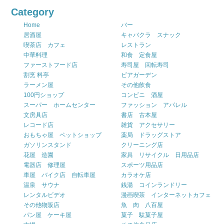
Category
Home
バー
居酒屋
キャバクラ スナック
喫茶店 カフェ
レストラン
中華料理
和食 定食屋
ファーストフード店
寿司屋 回転寿司
割烹 料亭
ビアガーデン
ラーメン屋
その他飲食
100円ショップ
コンビニ 酒屋
スーパー ホームセンター
ファッション アパレル
文房具店
書店 古本屋
レコード店
雑貨 アクセサリー
おもちゃ屋 ペットショップ
薬局 ドラッグストア
ガソリンスタンド
クリーニング店
花屋 造園
家具 リサイクル 日用品店
電器店 修理屋
スポーツ用品店
車屋 バイク店 自転車屋
カラオケ店
温泉 サウナ
銭湯 コインランドリー
レンタルビデオ
漫画喫茶 インターネットカフェ
その他物販店
魚 肉 八百屋
パン屋 ケーキ屋
菓子 駄菓子屋