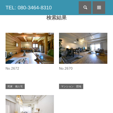
TEL: 080-3464-8310
検索
menu
検索結果
No.2672
No.2670
民家 個人宅
マンション 団地