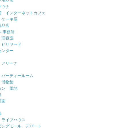
ツ用品店
サウナ
茶 インターネットカフェ
 ケーキ屋
食品店
 事務所
 理容室
 ビリヤード
センター
 アリーナ
 パーティールーム
 博物館
ョン 団地
設
霊園
園
 ライブハウス
ピングモール デパート