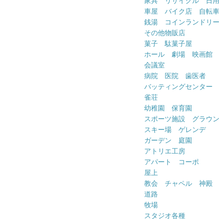
家具 リサイクル 日
車屋 バイク店 自転
銭湯 コインランドリ
その他物販店
菓子 駄菓子屋
ホール 劇場 映画館
会議室
病院 医院 歯医者
バッティングセンター
雀荘
幼稚園 保育園
スポーツ施設 グラウ
スキー場 ゲレンデ
ガーデン 庭園
アトリエ工房
アパート コーポ
屋上
教会 チャペル 神殿
道路
牧場
スタジオ各種