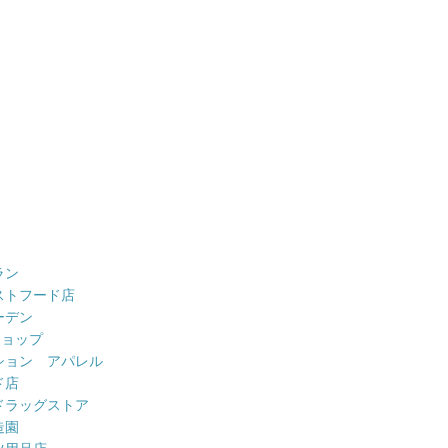
ラン
ストフード店
ーデン
ショップ
ション アパレル
ド店
ドラッグストア
造園