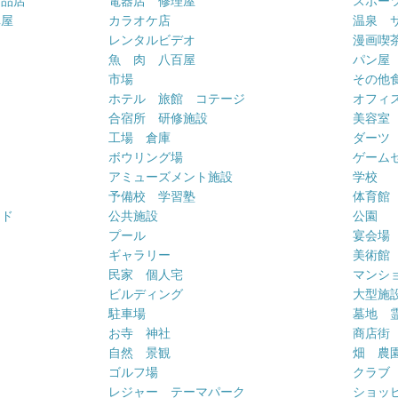
用品店
電器店 修理屋
スポー
車屋
カラオケ店
温泉 
ー
レンタルビデオ
漫画喫
魚 肉 八百屋
パン屋
市場
その他
ホテル 旅館 コテージ
オフィス
合宿所 研修施設
美容室
工場 倉庫
ダーツ
ボウリング場
ゲーム
アミューズメント施設
学校
予備校 学習塾
体育館
ンド
公共施設
公園
プール
宴会場
ギャラリー
美術館
民家 個人宅
マンシ
ビルディング
大型施
駐車場
墓地 
お寺 神社
商店街
自然 景観
畑 農
ゴルフ場
クラブ
レジャー テーマパーク
ショッ