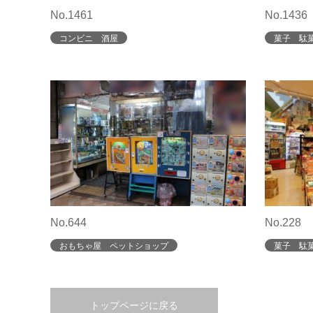
No.1461
No.1436
コンビニ 酒屋
菓子 駄
No.644
No.228
おもちゃ屋 ペットショップ
菓子 駄
トップページに戻る