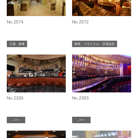
No.2574
No.2572
工場 倉庫
家具 リサイクル 日用品店
No.2326
No.2303
バー
バー