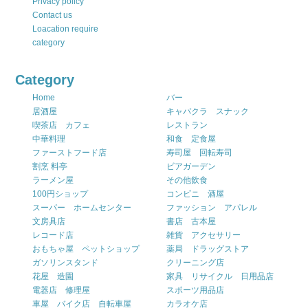
Privacy policy
Contact us
Loacation require
category
Category
Home
バー
居酒屋
キャバクラ スナック
喫茶店 カフェ
レストラン
中華料理
和食 定食屋
ファーストフード店
寿司屋 回転寿司
割烹 料亭
ビアガーデン
ラーメン屋
その他飲食
100円ショップ
コンビニ 酒屋
スーパー ホームセンター
ファッション アパレル
文房具店
書店 古本屋
レコード店
雑貨 アクセサリー
おもちゃ屋 ペットショップ
薬局 ドラッグストア
ガソリンスタンド
クリーニング店
花屋 造園
家具 リサイクル 日用品店
電器店 修理屋
スポーツ用品店
車屋 バイク店 自転車屋
カラオケ店