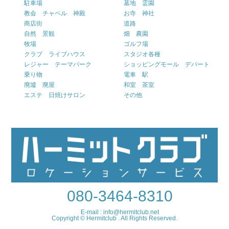
駐車場
墓地 霊園
教会 チャペル 神殿
お寺 神社
商店街
道路
自然 景観
畑 農園
牧場
ゴルフ場
クラブ ライブハウス
スタジオ各種
レジャー テーマパーク
ショッピングモール デパート
乗り物
電車 駅
廃墟 廃屋
和室 茶室
エステ 日焼けサロン
その他
080-3464-8310
E-mail : info@hermitclub.net
Copyright © Hermitclub . All Rights Reserved.