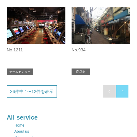
No.1211
No.934
ゲームセンター
商店街
26件中 1〜12件を表示


All service
Home
About us