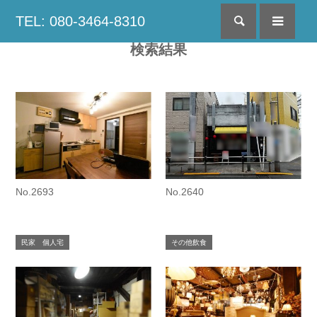
TEL: 080-3464-8310
検索
menu
検索結果
No.2693
No.2640
民家 個人宅
その他飲食