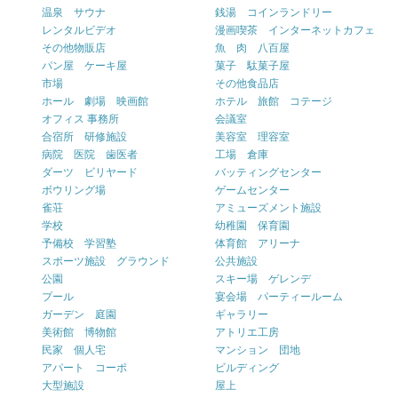
温泉 サウナ
銭湯 コインランドリー
レンタルビデオ
漫画喫茶 インターネットカフェ
その他物販店
魚 肉 八百屋
パン屋 ケーキ屋
菓子 駄菓子屋
市場
その他食品店
ホール 劇場 映画館
ホテル 旅館 コテージ
オフィス 事務所
会議室
合宿所 研修施設
美容室 理容室
病院 医院 歯医者
工場 倉庫
ダーツ ビリヤード
バッティングセンター
ボウリング場
ゲームセンター
雀荘
アミューズメント施設
学校
幼稚園 保育園
予備校 学習塾
体育館 アリーナ
スポーツ施設 グラウンド
公共施設
公園
スキー場 ゲレンデ
プール
宴会場 パーティールーム
ガーデン 庭園
ギャラリー
美術館 博物館
アトリエ工房
民家 個人宅
マンション 団地
アパート コーポ
ビルディング
大型施設
屋上