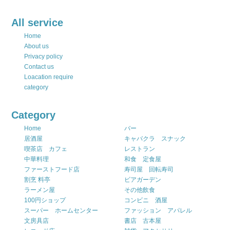
All service
Home
About us
Privacy policy
Contact us
Loacation require
category
Category
Home
バー
居酒屋
キャバクラ スナック
喫茶店 カフェ
レストラン
中華料理
和食 定食屋
ファーストフード店
寿司屋 回転寿司
割烹 料亭
ビアガーデン
ラーメン屋
その他飲食
100円ショップ
コンビニ 酒屋
スーパー ホームセンター
ファッション アパレル
文房具店
書店 古本屋