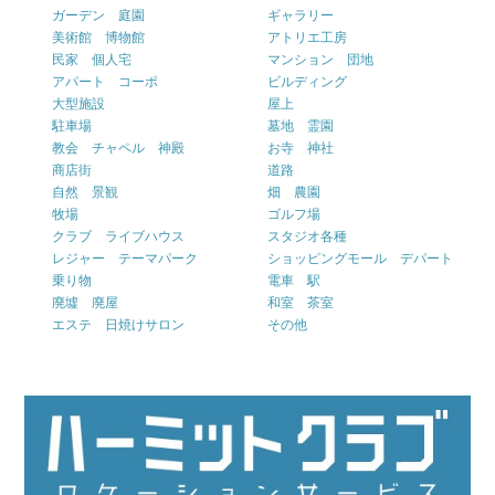
ガーデン 庭園
ギャラリー
美術館 博物館
アトリエ工房
民家 個人宅
マンション 団地
アパート コーポ
ビルディング
大型施設
屋上
駐車場
墓地 霊園
教会 チャペル 神殿
お寺 神社
商店街
道路
自然 景観
畑 農園
牧場
ゴルフ場
クラブ ライブハウス
スタジオ各種
レジャー テーマパーク
ショッピングモール デパート
乗り物
電車 駅
廃墟 廃屋
和室 茶室
エステ 日焼けサロン
その他