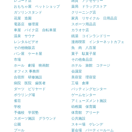
レコード店
雑貨 アクセサリー
おもちゃ屋 ペットショップ
薬局 ドラッグストア
ガソリンスタンド
クリーニング店
花屋 造園
家具 リサイクル 日用品店
電器店 修理屋
スポーツ用品店
車屋 バイク店 自転車屋
カラオケ店
温泉 サウナ
銭湯 コインランドリー
レンタルビデオ
漫画喫茶 インターネットカフェ
その他物販店
魚 肉 八百屋
パン屋 ケーキ屋
菓子 駄菓子屋
市場
その他食品店
ホール 劇場 映画館
ホテル 旅館 コテージ
オフィス 事務所
会議室
合宿所 研修施設
美容室 理容室
病院 医院 歯医者
工場 倉庫
ダーツ ビリヤード
バッティングセンター
ボウリング場
ゲームセンター
雀荘
アミューズメント施設
学校
幼稚園 保育園
予備校 学習塾
体育館 アリーナ
スポーツ施設 グラウンド
公共施設
公園
スキー場 ゲレンデ
プール
宴会場 パーティールーム