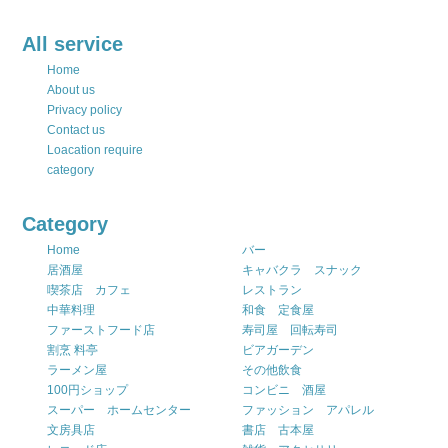
All service
Home
About us
Privacy policy
Contact us
Loacation require
category
Category
Home
バー
居酒屋
キャバクラ スナック
喫茶店 カフェ
レストラン
中華料理
和食 定食屋
ファーストフード店
寿司屋 回転寿司
割烹 料亭
ビアガーデン
ラーメン屋
その他飲食
100円ショップ
コンビニ 酒屋
スーパー ホームセンター
ファッション アパレル
文房具店
書店 古本屋