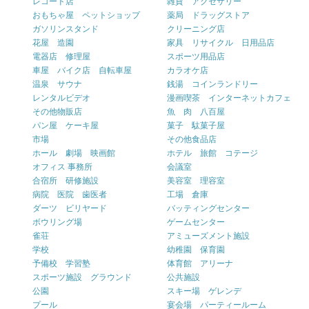
レコード店
雑貨 アクセサリー
おもちゃ屋 ペットショップ
薬局 ドラッグストア
ガソリンスタンド
クリーニング店
花屋 造園
家具 リサイクル 日用品店
電器店 修理屋
スポーツ用品店
車屋 バイク店 自転車屋
カラオケ店
温泉 サウナ
銭湯 コインランドリー
レンタルビデオ
漫画喫茶 インターネットカフェ
その他物販店
魚 肉 八百屋
パン屋 ケーキ屋
菓子 駄菓子屋
市場
その他食品店
ホール 劇場 映画館
ホテル 旅館 コテージ
オフィス 事務所
会議室
合宿所 研修施設
美容室 理容室
病院 医院 歯医者
工場 倉庫
ダーツ ビリヤード
バッティングセンター
ボウリング場
ゲームセンター
雀荘
アミューズメント施設
学校
幼稚園 保育園
予備校 学習塾
体育館 アリーナ
スポーツ施設 グラウンド
公共施設
公園
スキー場 ゲレンデ
プール
宴会場 パーティールーム