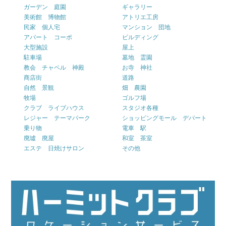
ガーデン 庭園
ギャラリー
美術館 博物館
アトリエ工房
民家 個人宅
マンション 団地
アパート コーポ
ビルディング
大型施設
屋上
駐車場
墓地 霊園
教会 チャペル 神殿
お寺 神社
商店街
道路
自然 景観
畑 農園
牧場
ゴルフ場
クラブ ライブハウス
スタジオ各種
レジャー テーマパーク
ショッピングモール デパート
乗り物
電車 駅
廃墟 廃屋
和室 茶室
エステ 日焼けサロン
その他